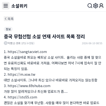
소설위키
Toggl
목록
정보
중국 무협선협 소설 연재 사이트 목록 정리
익명12
·
조회
171
(수정됨)
2026-06-10 08:55
익
1. https://sangtacviet.com
중국 소설을바로 퍼오는 베트남 소설 사이트. 올리는 사람 중에 잘 찾으
면 유료최신화도 바로바로 가져옴. 어쩌다보면 저녁 7시에 접속이 잘 안
되는 특징이 있음.
2. https://m.xsw.tw
대만 소설사이트. 그나마 최신 있으나 바로바로 가져오지는 않는듯함
3. https://www.69shuba.com
가장 많이 알려져있으나 최신화 업로드가 좀....
4. https://sto55.com
괜찮은 소설들 찾기에 무난함. 사람들 매우 많이 본다하면 바로 업로드