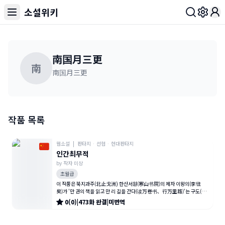
소설위키
Toggl
南国月三更
南
南国月三更
작품 목록
웹소설
|
판타지
·
선협
·
현대판타지
인간최무적
by
작자 미상
초월급
이 작품은 북지과주(北止戈洲) 한산서원(寒山书院)의 제자 이왕의(李往
矣)가 '만 권의 책을 읽고 만 리 길을 간다(读万卷书、行万里路)'는 구도(求
道)의 여정을 통해 천지 법칙과
0
(
0
)
|
473
화
완결
|
미번역