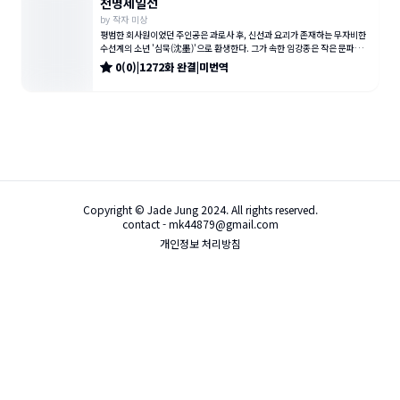
천명제일선
by
작자 미상
평범한 회사원이었던 주인공은 과로사 후, 신선과 요괴가 존재하는 무자비한
수선계의 소년 '심묵(沈墨)'으로 환생한다. 그가 속한 임강종은 작은 문파에
불과했고, 심묵 자신은 수
0
(
0
)
|
1272
화
완결
|
미번역
Copyright © Jade Jung 2024. All rights reserved.
contact - mk44879@gmail.com
개인정보 처리방침