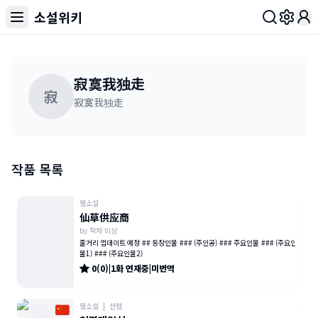
소설위키
Toggl
寂寞我独走
寂
寂寞我独走
작품 목록
웹소설
仙草供应商
by
작자 미상
줄거리 업데이트 예정 ## 등장인물 ### (주인공) ### 주요인물 ### (주요인
물1) ### (주요인물2)
0
(
0
)
|
1
화
연재중
|
미번역
웹소설
|
선협