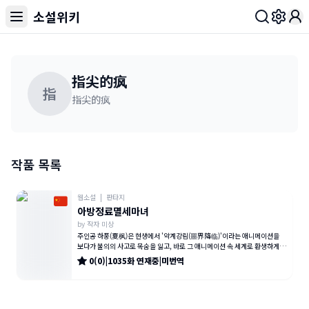
소설위키
Toggl
指尖的疯
指
指尖的疯
작품 목록
웹소설
|
판타지
아방정료멸세마녀
by
작자 미상
주인공 하풍(夏枫)은 현생에서 '악계강림(噩界降临)'이라는 애니메이션을
보다가 불의의 사고로 목숨을 잃고, 바로 그 애니메이션 속 세계로 환생하게 된
다. 하지만 환생의 기쁨도
0
(
0
)
|
1035
화
연재중
|
미번역