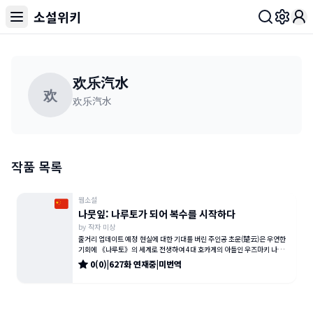
소설위키
Toggl
欢乐汽水
欢
欢乐汽水
작품 목록
웹소설
나뭇잎: 나루토가 되어 복수를 시작하다
by
작자 미상
줄거리 업데이트 예정 현실에 대한 기대를 버린 주인공 초운(楚云)은 우연한
기회에 《나루토》의 세계로 전생하여 4대 호카게의 아들인 우즈마키 나루토
가 된다. 원작에서 가장 흑
0
(
0
)
|
627
화
연재중
|
미번역