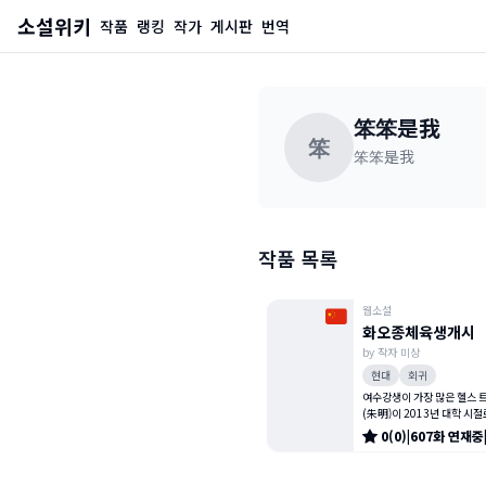
소설위키
작품
랭킹
작가
게시판
번역
笨笨是我
笨
笨笨是我
작품 목록
웹소설
화오종체육생개시
by
작자 미상
현대
회귀
여수강생이 가장 많은 헬스 
(朱明)이 2013년 대학 시절
는 거울 속 구릿빛 피부와 탄
0
(
0
)
|
607
화
연재중
를 가진 자신을 보며 고민 끝