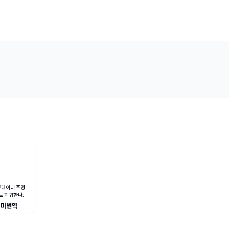
트레이너 주명
로 회귀한다. 그
탄한 근육질 몸매
|
미번역
에 연예계에 발