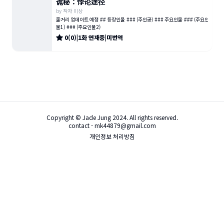
诡秘：悖论途径
by
작자 미상
줄거리 업데이트 예정 ## 등장인물 ### (주인공) ### 주요인물 ### (주요인
물1) ### (주요인물2)
0
(
0
)
|
1
화
연재중
|
미번역
Copyright © Jade Jung 2024. All rights reserved.
contact - mk44879@gmail.com
개인정보 처리방침