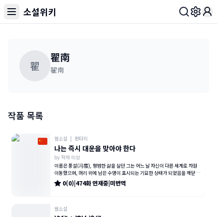
소설위키
Toggl
翟南
翟
翟南
작품 목록
웹소설
|
판타지
나는 즉시 대운을 맞아야 한다
by
작자 미상
이름은 풍설(冯雪), 평범한 삶을 살던 그는 어느 날 자신이 다른 세계로 차원
이동했으며, 머리 위에 남은 수명이 표시되는 기묘한 상태가 되었음을 깨닫는
다. 남은 시간은 고작
0
(
0
)
|
474
화
연재중
|
미번역
웹소설