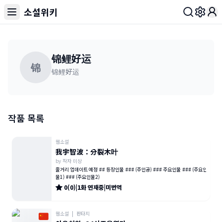
소설위키
Toggl
锦鲤好运
锦
锦鲤好运
작품 목록
웹소설
我宇智波：分裂木叶
by
작자 미상
줄거리 업데이트 예정 ## 등장인물 ### (주인공) ### 주요인물 ### (주요인
물1) ### (주요인물2)
0
(
0
)
|
1
화
연재중
|
미번역
웹소설
|
판타지