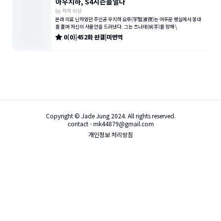
아우치하, S4시즌을열다
by
작자 미상
본래 의료 닌자였던 주인공 우치하 요루(宇智波夜)는 어두운 병실에서 붕대
를 풀며 자신의 사륜안을 드러낸다. 그는 츠나데(纲手)를 향해 \
0
(
0
)
|
452
화
완결
|
미번역
Copyright © Jade Jung 2024. All rights reserved.
contact - mk44879@gmail.com
개인정보 처리방침