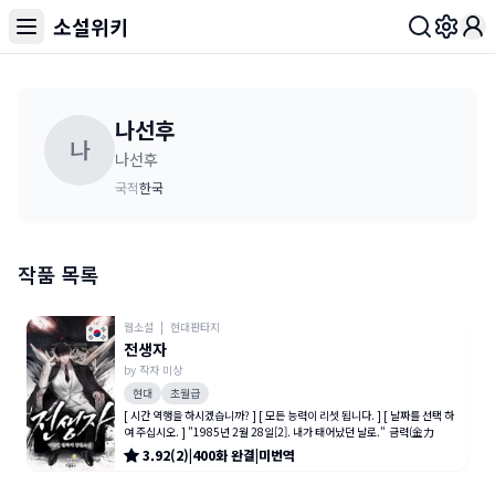
소설위키
Toggl
나선후
나
나선후
국적
한국
작품 목록
웹소설
|
현대판타지
전생자
by
작자 미상
현대
초월급
[ 시간 역행을 하시겠습니까? ] [ 모든 능력이 리셋 됩니다. ] [ 날짜를 선택 하
여 주십시오. ] "1985년 2월 28일[2]. 내가 태어났던 날로." 금력(金力
3.92
(
2
)
|
400
화
완결
|
미번역