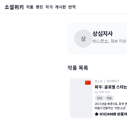
소설위키
작품
랭킹
작가
게시판
번역
상심지사
상
伤心芝士, 정보 미상
작품 목록
웹소설
|
현대판타지
화우: 글로벌 스타
by
작자 미상
이부터 시작한다
현대
하렘
2015년을 배경으로, 중국 
타들의 전통적인 '착한 소년'
매력적이고 재능 있는 남성 
0
(
0
)
|
608
화
완결
|
海)의 이야기를 다룬다. 201