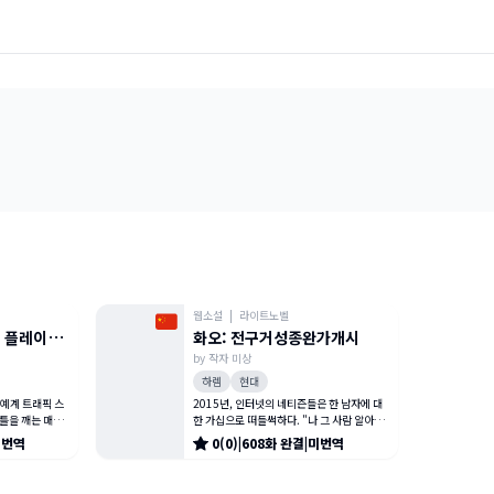
웹소설
|
라이트노벨
는 플레이보
화오: 전구거성종완가개시
by
작자 미상
하렘
현대
연예계 트래픽 스
2015년, 인터넷의 네티즌들은 한 남자에 대
 틀을 깨는 매우
한 가십으로 떠들썩하다. "나 그 사람 알아.
아티스트 설해(薛
완전 플레이보이잖아. 맨날 클럽이나 가고."
미번역
0
(
0
)
|
608
화
완결
|
미번역
5년, 사람
"난 저런 고급스러운 플레이보이가 좋더라