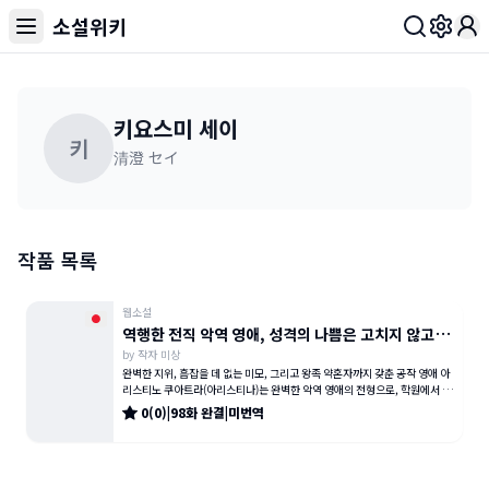
소설위키
Toggl
키요스미 세이
키
清澄 セイ
작품 목록
웹소설
역행한 전직 악역 영애, 성격의 나쁨은 고치지 않고 처
by
작자 미상
형 엔딩을 회피합니다!
완벽한 지위, 흠잡을 데 없는 미모, 그리고 왕족 약혼자까지 갖춘 공작 영애 아
리스티노 쿠아트라(아리스티나)는 완벽한 악역 영애의 전형으로, 학원에서 제
멋대로 이기적으로 행동한
0
(
0
)
|
98
화
완결
|
미번역