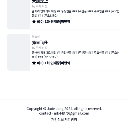
大道之上
by
작자 미상
줄거리 업데이트 예정 ## 등장인물 ### (주인공) ### 주요인물 ### (주요인
물1) ### (주요인물2)
0
(
0
)
|
1
화
연재중
|
미번역
웹소설
择日飞升
by
작자 미상
줄거리 업데이트 예정 ## 등장인물 ### (주인공) ### 주요인물 ### (주요인
물1) ### (주요인물2)
0
(
0
)
|
1
화
연재중
|
미번역
Copyright © Jade Jung 2024. All rights reserved.
contact - mk44879@gmail.com
개인정보 처리방침