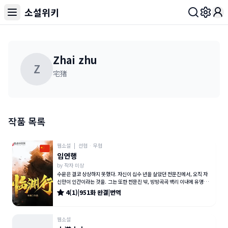
소설위키
Toggl
Zhai zhu
Z
宅猪
작품 목록
웹소설
|
선협
·
무협
임연행
by
작자 미상
수운은 결코 상상하지 못했다. 자신이 십수 년을 살았던 천문진에서, 오직 자
신만이 인간이라는 것을. 그는 또한 천문진 밖, 방방곡곡 백리 이내에 유명한
무인지대가 있다는 사
4
(
1
)
|
951
화
완결
|
번역
웹소설