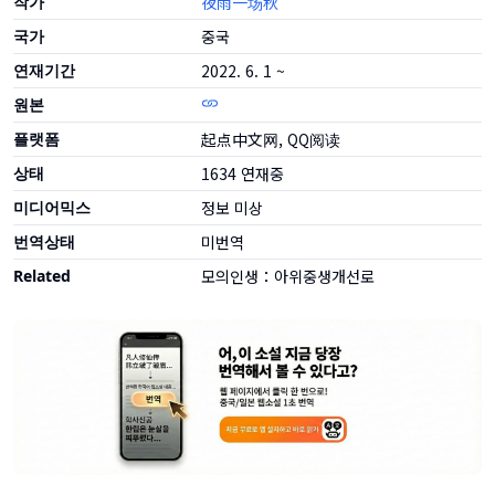
작가
夜雨一场秋
국가
중국
연재기간
2022. 6. 1 ~
원본
플랫폼
起点中文网, QQ阅读
상태
1634
연재중
미디어믹스
정보 미상
번역상태
미번역
Related
모의인생：아위중생개선로