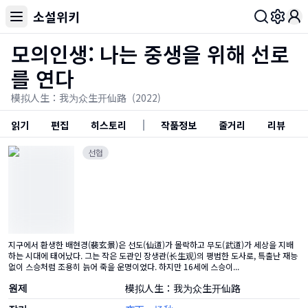
소설위키
Toggl
모의인생: 나는 중생을 위해 선로
를 연다
模拟人生：我为众生开仙路
(2022)
읽기
편집
히스토리
작품정보
줄거리
리뷰
선협
지구에서 환생한 배현경(裴玄景)은 선도(仙道)가 몰락하고 무도(武道)가 세상을 지배
하는 시대에 태어났다. 그는 작은 도관인 장생관(长生观)의 평범한 도사로, 특출난 재능
없이 스승처럼 조용히 늙어 죽을 운명이었다. 하지만 16세에 스승이...
원제
模拟人生：我为众生开仙路