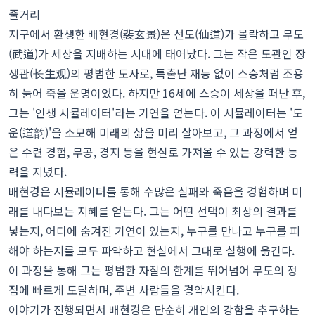
줄거리
지구에서 환생한 배현경(裴玄景)은 선도(仙道)가 몰락하고 무도
(武道)가 세상을 지배하는 시대에 태어났다. 그는 작은 도관인 장
생관(长生观)의 평범한 도사로, 특출난 재능 없이 스승처럼 조용
히 늙어 죽을 운명이었다. 하지만 16세에 스승이 세상을 떠난 후,
그는 '인생 시뮬레이터'라는 기연을 얻는다. 이 시뮬레이터는 '도
운(道韵)'을 소모해 미래의 삶을 미리 살아보고, 그 과정에서 얻
은 수련 경험, 무공, 경지 등을 현실로 가져올 수 있는 강력한 능
력을 지녔다.
배현경은 시뮬레이터를 통해 수많은 실패와 죽음을 경험하며 미
래를 내다보는 지혜를 얻는다. 그는 어떤 선택이 최상의 결과를
낳는지, 어디에 숨겨진 기연이 있는지, 누구를 만나고 누구를 피
해야 하는지를 모두 파악하고 현실에서 그대로 실행에 옮긴다.
이 과정을 통해 그는 평범한 자질의 한계를 뛰어넘어 무도의 정
점에 빠르게 도달하며, 주변 사람들을 경악시킨다.
이야기가 진행되면서 배현경은 단순히 개인의 강함을 추구하는