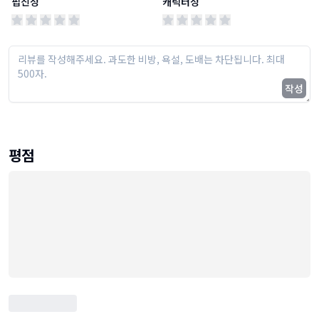
핍진성
캐릭터성
작성
평점