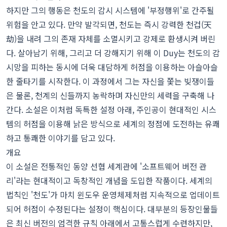
하지만 그의 행동은 천도의 감시 시스템에 '부정행위'로 간주될
위험을 안고 있다. 만약 발각되면, 천도는 즉시 강력한 천겁(天
劫)을 내려 그의 존재 자체를 소멸시키고 강제로 환생시켜 버린
다. 살아남기 위해, 그리고 더 강해지기 위해 이 Duy는 천도의 감
시망을 피하는 동시에 더욱 대담하게 허점을 이용하는 아슬아슬
한 줄타기를 시작한다. 이 과정에서 그는 자신을 쫓는 빚쟁이들
은 물론, 천계의 신들까지 농락하며 자신만의 세력을 구축해 나
간다. 소설은 이처럼 독특한 설정 아래, 주인공이 현대적인 시스
템의 허점을 이용해 낡은 방식으로 세계의 정점에 도전하는 유쾌
하고 통쾌한 이야기를 담고 있다.
개요
이 소설은 전통적인 동양 선협 세계관에 '소프트웨어 버전 관
리'라는 현대적이고 독창적인 개념을 도입한 작품이다. 세계의
법칙인 '천도'가 마치 윈도우 운영체제처럼 지속적으로 업데이트
되어 허점이 수정된다는 설정이 핵심이다. 대부분의 등장인물들
은 최신 버전의 엄격한 규칙 아래에서 고통스럽게 수련하지만,