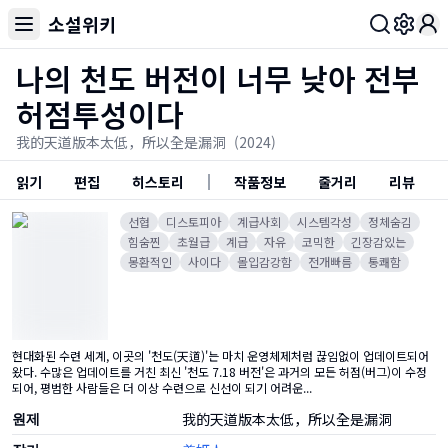
소설위키
Toggl
나의 천도 버전이 너무 낮아 전부
허점투성이다
我的天道版本太低，所以全是漏洞
(2024)
읽기
편집
히스토리
작품정보
줄거리
리뷰
선협
디스토피아
계급사회
시스템각성
정체숨김
힘숨찐
초월급
계급
자유
코믹한
긴장감있는
몽환적인
사이다
몰입감강함
전개빠름
통쾌함
현대화된 수련 세계, 이곳의 '천도(天道)'는 마치 운영체제처럼 끊임없이 업데이트되어
왔다. 수많은 업데이트를 거친 최신 '천도 7.18 버전'은 과거의 모든 허점(버그)이 수정
되어, 평범한 사람들은 더 이상 수련으로 신선이 되기 어려운...
원제
我的天道版本太低，所以全是漏洞