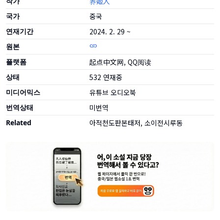
작가
养姬人
국가
중국
연재기간
2024. 2. 29 ~
원본
플랫폼
起点中文网, QQ阅读
상태
532
연재중
미디어믹스
유튜브 오디오북
번역상태
미번역
Related
아적천도판본태저, 소이전시루동