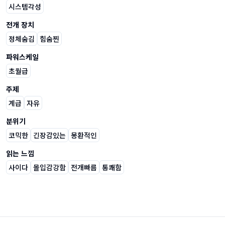
시스템각성
전개 장치
정체숨김
힘숨찐
파워스케일
초월급
주제
계급
자유
분위기
코믹한
긴장감있는
몽환적인
읽는 느낌
사이다
몰입감강함
전개빠름
통쾌함