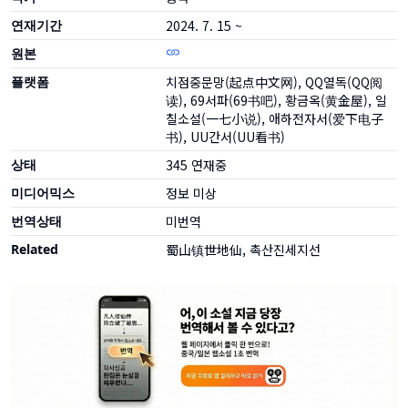
연재기간
2024. 7. 15 ~
원본
플랫폼
치점중문망(起点中文网), QQ열독(QQ阅
读), 69서파(69书吧), 황금옥(黄金屋), 일
칠소설(一七小说), 애하전자서(爱下电子
书), UU간서(UU看书)
상태
345
연재중
미디어믹스
정보 미상
번역상태
미번역
Related
蜀山镇世地仙, 촉산진세지선