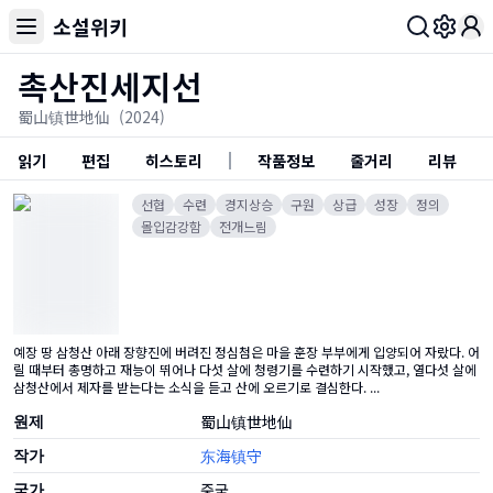
소설위키
Toggl
촉산진세지선
蜀山镇世地仙
(2024)
읽기
편집
히스토리
작품정보
줄거리
리뷰
선협
수련
경지상승
구원
상급
성장
정의
몰입감강함
전개느림
예장 땅 삼청산 아래 장향진에 버려진 정심첨은 마을 훈장 부부에게 입양되어 자랐다. 어
릴 때부터 총명하고 재능이 뛰어나 다섯 살에 청령기를 수련하기 시작했고, 열다섯 살에
삼청산에서 제자를 받는다는 소식을 듣고 산에 오르기로 결심한다. ...
원제
蜀山镇世地仙
작가
东海镇守
국가
중국