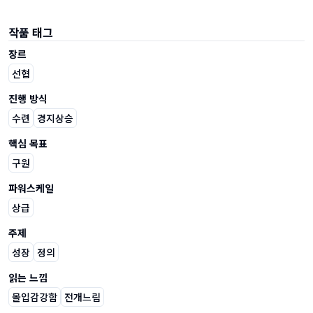
작품 태그
장르
선협
진행 방식
수련
경지상승
핵심 목표
구원
파워스케일
상급
주제
성장
정의
읽는 느낌
몰입감강함
전개느림