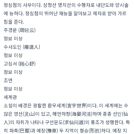
정심첨의 사부이다. 삼청산 명치산의 수행자로 내단도와 양시술
에 능하다. 정심첨의 뛰어난 재능을 알아보고 제자로 받아 가르
침을 준다.
주경운 (周轻云)
정보 미상
수사도인 (瘦道人)
정보 미상
고심서 (顾心舒)
정보 미상
조연
정보 미상
세계관
소설의 배경은 광활한 환우세계(寰宇世界)이다. 이 세계에는 수
많은 영산(灵山)이 있고, 해언하청(海晏河清)하며 종종 선인(仙
人)의 자취가 나타나 구선문도(求仙问道)의 풍조가 성행한다. 특
히 파촉(巴蜀)과 예장(豫章) 두 지역이 형승(形胜)하다. 예장 지