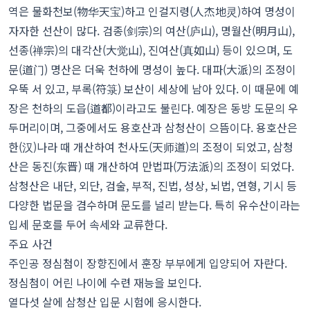
역은 물화천보(物华天宝)하고 인걸지령(人杰地灵)하여 명성이
자자한 선산이 많다. 검종(剑宗)의 여산(庐山), 명월산(明月山),
선종(禅宗)의 대각산(大觉山), 진여산(真如山) 등이 있으며, 도
문(道门) 명산은 더욱 천하에 명성이 높다. 대파(大派)의 조정이
우뚝 서 있고, 부록(符箓) 보산이 세상에 남아 있다. 이 때문에 예
장은 천하의 도읍(道都)이라고도 불린다. 예장은 동방 도문의 우
두머리이며, 그중에서도 용호산과 삼청산이 으뜸이다. 용호산은
한(汉)나라 때 개산하여 천사도(天师道)의 조정이 되었고, 삼청
산은 동진(东晋) 때 개산하여 만법파(万法派)의 조정이 되었다.
삼청산은 내단, 외단, 검술, 부적, 진법, 성상, 뇌법, 연형, 기시 등
다양한 법문을 겸수하며 문도를 널리 받는다. 특히 유수산이라는
입세 문호를 두어 속세와 교류한다.
주요 사건
주인공 정심첨이 장향진에서 훈장 부부에게 입양되어 자란다.
정심첨이 어린 나이에 수련 재능을 보인다.
열다섯 살에 삼청산 입문 시험에 응시한다.