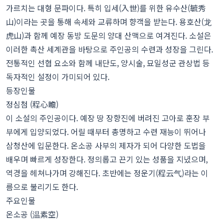
가르치는 대형 문파이다. 특히 입세(入世)를 위한 유수산(毓秀
山)이라는 곳을 통해 속세와 교류하며 향객을 받는다. 용호산(龙
虎山)과 함께 예장 동방 도문의 양대 산맥으로 여겨진다. 소설은
이러한 촉산 세계관을 바탕으로 주인공의 수련과 성장을 그린다.
전통적인 선협 요소와 함께 내단도, 양시술, 묘일성군 관상법 등
독자적인 설정이 가미되어 있다.
등장인물
정심첨 (程心瞻)
이 소설의 주인공이다. 예장 땅 장향진에 버려진 고아로 훈장 부
부에게 입양되었다. 어릴 때부터 총명하고 수련 재능이 뛰어나
삼청산에 입문한다. 온소공 사부의 제자가 되어 다양한 도법을
배우며 빠르게 성장한다. 정의롭고 끈기 있는 성품을 지녔으며,
역경을 헤쳐나가며 강해진다. 초반에는 정운기(程云气)라는 이
름으로 불리기도 한다.
주요인물
온소공 (温素空)