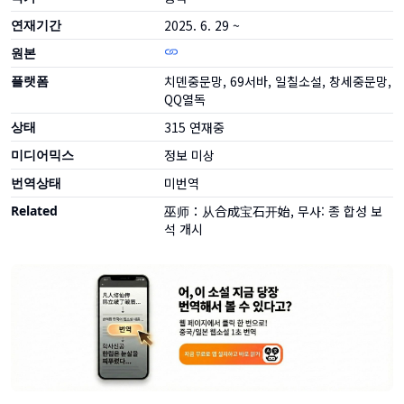
연재기간
2025. 6. 29 ~
원본
플랫폼
치뎬중문망, 69서바, 일칠소설, 창세중문망,
QQ열독
상태
315
연재중
미디어믹스
정보 미상
번역상태
미번역
Related
巫师：从合成宝石开始, 무사: 종 합성 보
석 개시