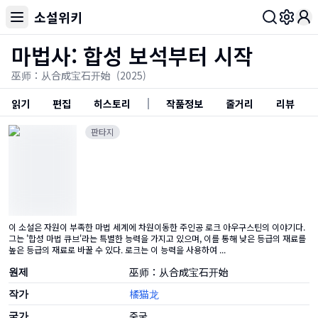
소설위키
Toggl
마법사: 합성 보석부터 시작
巫师：从合成宝石开始
(2025)
읽기
편집
히스토리
작품정보
줄거리
리뷰
판타지
이 소설은 자원이 부족한 마법 세계에 차원이동한 주인공 로크 아우구스틴의 이야기다.
그는 '합성 마법 큐브'라는 특별한 능력을 가지고 있으며, 이를 통해 낮은 등급의 재료를
높은 등급의 재료로 바꿀 수 있다. 로크는 이 능력을 사용하여 ...
원제
巫师：从合成宝石开始
작가
橘猫龙
국가
중국