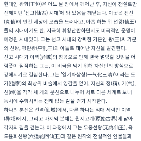
현대인 왕항(王恒)은 어느 날 잠에서 깨어난 후, 자신이 전설로만
전해지던 '선고(仙古) 시대'에 와 있음을 깨닫는다. 이곳은 진선
(真仙)이 인간 세상에 모습을 드러내고, 아홉 하늘 위 선왕(仙王)
들의 시대이기도 한, 지극히 휘황찬란하면서도 비극적인 운명이
예정된 시대였다. 그는 선고 시대의 강력한 가문인 왕(王)씨 가문
의 선왕, 평란왕(平乱王)의 아들로 태어난 자신을 발견한다.
선고 시대가 이역(异域)의 침공으로 인해 결국 멸망할 것임을 어
렴풋이 짐작하는 그는, 이 비극을 막기 위해 자신만의 방식으로
강해지기로 결심한다. 그는 '일기화삼청(一气化三清)'이라는 도
가(道家)의 최상위 비술에서 영감을 얻어, 자신의 정(精), 기(气),
신(神)을 각각 세 개의 분신으로 나누어 서로 다른 세계로 보내
동시에 수행시키는 전례 없는 길을 걷기 시작한다.
하나의 분신은 선역(仙域)에서, 다른 하나는 적대 세력인 이역
(异域)에서, 그리고 마지막 본체는 원시고계(原始古界)에 남아
각자의 길을 걷는다. 이 과정에서 그는 무종선왕(无终仙王), 육
도윤회선왕(六道轮回仙王)과 같은 원작의 전설적인 인물들과