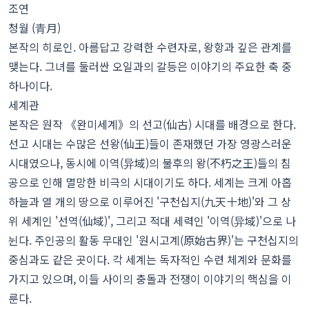
조연
청월 (青月)
본작의 히로인. 아름답고 강력한 수련자로, 왕항과 깊은 관계를
맺는다. 그녀를 둘러싼 오일과의 갈등은 이야기의 주요한 축 중
하나이다.
세계관
본작은 원작 《완미세계》의 선고(仙古) 시대를 배경으로 한다.
선고 시대는 수많은 선왕(仙王)들이 존재했던 가장 영광스러운
시대였으나, 동시에 이역(异域)의 불후의 왕(不朽之王)들의 침
공으로 인해 멸망한 비극의 시대이기도 하다. 세계는 크게 아홉
하늘과 열 개의 땅으로 이루어진 '구천십지(九天十地)'와 그 상
위 세계인 '선역(仙域)', 그리고 적대 세력인 '이역(异域)'으로 나
뉜다. 주인공의 활동 무대인 '원시고계(原始古界)'는 구천십지의
중심과도 같은 곳이다. 각 세계는 독자적인 수련 체계와 문화를
가지고 있으며, 이들 사이의 충돌과 전쟁이 이야기의 핵심을 이
룬다.