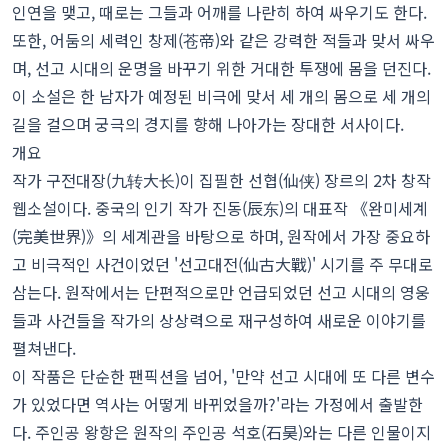
인연을 맺고, 때로는 그들과 어깨를 나란히 하여 싸우기도 한다.
또한, 어둠의 세력인 창제(苍帝)와 같은 강력한 적들과 맞서 싸우
며, 선고 시대의 운명을 바꾸기 위한 거대한 투쟁에 몸을 던진다.
이 소설은 한 남자가 예정된 비극에 맞서 세 개의 몸으로 세 개의
길을 걸으며 궁극의 경지를 향해 나아가는 장대한 서사이다.
개요
작가 구전대장(九转大长)이 집필한 선협(仙侠) 장르의 2차 창작
웹소설이다. 중국의 인기 작가 진동(辰东)의 대표작 《완미세계
(完美世界)》의 세계관을 바탕으로 하며, 원작에서 가장 중요하
고 비극적인 사건이었던 '선고대전(仙古大戰)' 시기를 주 무대로
삼는다. 원작에서는 단편적으로만 언급되었던 선고 시대의 영웅
들과 사건들을 작가의 상상력으로 재구성하여 새로운 이야기를
펼쳐낸다.
이 작품은 단순한 팬픽션을 넘어, '만약 선고 시대에 또 다른 변수
가 있었다면 역사는 어떻게 바뀌었을까?'라는 가정에서 출발한
다. 주인공 왕항은 원작의 주인공 석호(石昊)와는 다른 인물이지