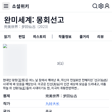
소설위키
Toggl
완미세계: 몽회선고
完美世界：梦回仙古
(2023)
읽기
편집
히스토리
작품정보
줄거리
리뷰
3
(
1
)
현대인 왕항(王恒)은 어느 날 잠에서 깨어난 후, 자신이 전설로만 전해지던 '선고(仙古)
시대'에 와 있음을 깨닫는다. 이곳은 진선(真仙)이 인간 세상에 모습을 드러내고, 아홉
선협
고대
빙의
수련
초월급
구원
운명
하늘 위 선왕(仙王)들의 시대이기도 한, 지극히 휘황찬란하면...
비장한
서정적
몰입감강함
원제
完美世界：梦回仙古
작가
九转大长
국가
중국