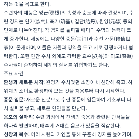
하는 것을 목표로 한다.
수련자의 재능은 영근(灵根)의 속성과 순도에 따라 결정되며, 수
련 경지는 연기(炼气), 축기(筑基), 결단(结丹), 원영(元婴) 등의
단계로 나누어진다. 각 경지를 돌파할 때마다 수명과 능력이 크
게 증가한다. 세상에는 다양한 종문(宗门)과 수선 가문(修仙世
家)이 존재하며, 이들은 자원과 영역을 두고 서로 경쟁하거나 협
력한다. 또한 인간 수사 외에도 강력한 요수(妖兽)와 마도(魔道)
수사들이 존재하여 세계의 질서를 위협하기도 한다.
주요 사건
환생과 새로운 시작
: 원영기 수사였던 소잠이 배신당해 죽고, 하
위계의 소녀로 환생하여 모든 것을 처음부터 다시 시작한다.
종문 입문
: 새로운 신분으로 수련 종문에 입문하여 기초부터 다
시 실력을 쌓고, 새로운 인연들을 만난다.
음모의 실마리
: 수련 과정에서 전생의 죽음과 관련된 단서들을
하나씩 발견하며, 배후에 거대한 음모가 있음을 직감한다.
성장과 복수
: 여러 시련과 기연을 통해 꾸준히 경지를 높여가며,