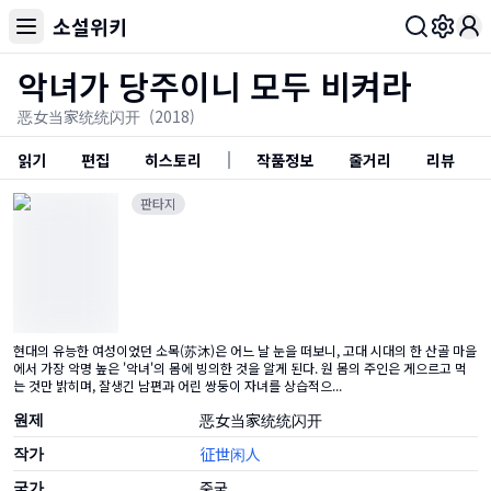
소설위키
Toggl
악녀가 당주이니 모두 비켜라
恶女当家统统闪开
(2018)
읽기
편집
히스토리
작품정보
줄거리
리뷰
판타지
현대의 유능한 여성이었던 소목(苏沐)은 어느 날 눈을 떠보니, 고대 시대의 한 산골 마을
에서 가장 악명 높은 '악녀'의 몸에 빙의한 것을 알게 된다. 원 몸의 주인은 게으르고 먹
는 것만 밝히며, 잘생긴 남편과 어린 쌍둥이 자녀를 상습적으...
원제
恶女当家统统闪开
작가
征世闲人
국가
중국