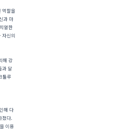
진 역할을
신과 마
 치열한
과 자신의
의해 강
들과 달
 크툴루
 인해 다
가졌다.
을 이용