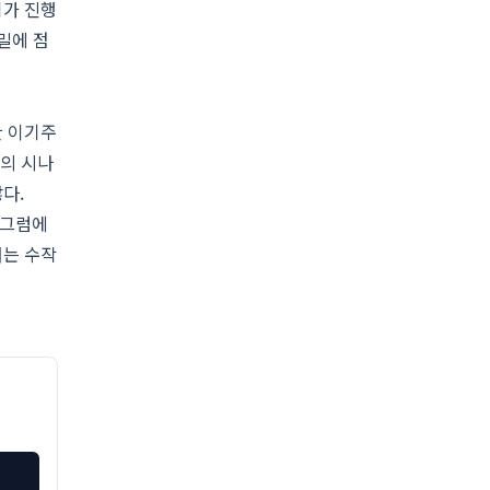
기가 진행
밀에 점
한 이기주
'의 시나
다.
 그럼에
서는 수작