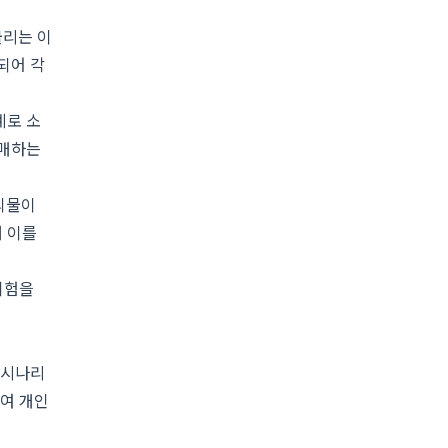
불리는 이
되어 각
계로 소
구매하는
 괴물이
해 이를
위험을
 시나리
하여 개인