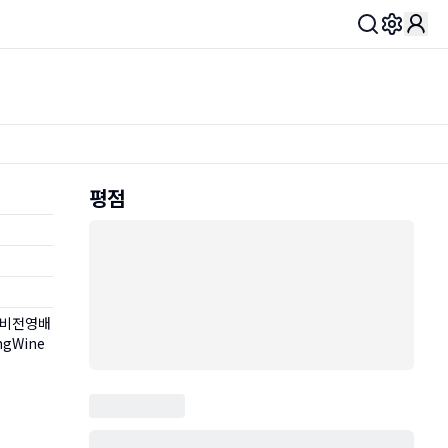
Toggle 
평점
궤비전영배
ingWine