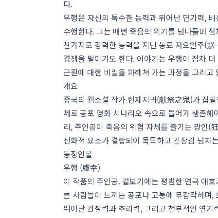
다.
우행은 자신의 특수한 능력과 뛰어난 연기력, 비
수행한다. 그는 매번 죽음의 위기를 넘나들며 점
찬가지로 강력한 능력을 지닌 동료 자오일주(赵一
경쟁을 벌이기도 한다. 이야기는 우행이 점차 더
근원에 대한 비밀을 파헤쳐 가는 과정을 그리고 
개요
중국의 웹소설 작가 헌제지귀(献祭之鬼)가 집필
제로 공포 영화 시나리오 속으로 들어가 생존해야
리, 주인공이 죽음의 위협 자체를 즐기는 광인(
신화적 요소가 결합되어 독특하고 긴장감 넘치는
등장인물
우행 (虞幸)
이 작품의 주인공. 겉보기에는 평범한 연극 애호가
른 사람들이 느끼는 공포나 고통에 무감각하며, 
뛰어난 관찰력과 추리력, 그리고 천부적인 연기