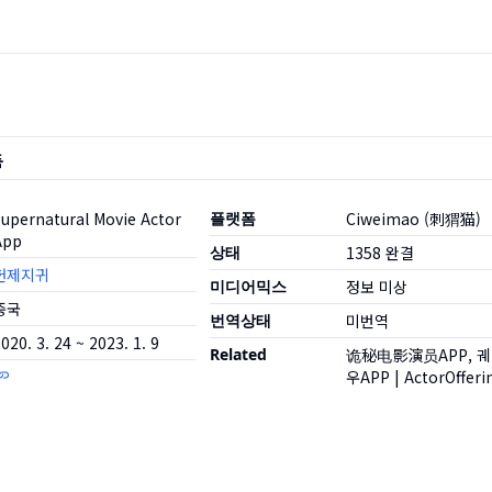
품
Supernatural Movie Actor
플랫폼
Ciweimao (刺猬猫)
App
상태
1358
완결
헌제지귀
미디어믹스
정보 미상
중국
번역상태
미번역
020. 3. 24 ~ 2023. 1. 9
Related
诡秘电影演员APP, 
우APP
|
ActorOffer