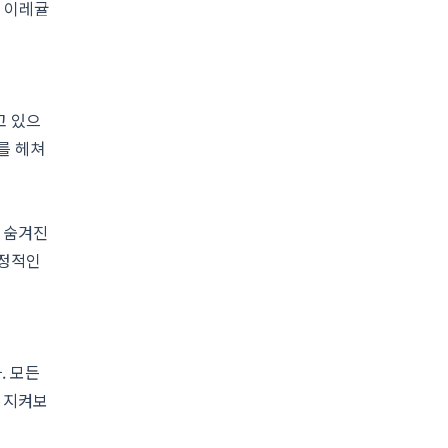
는 이레귤
고 있으
를 헤쳐
 숨겨진
결정적인
. 모든
 지켜보