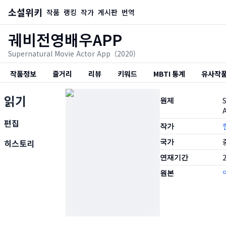
소설위키
작품
랭킹
작가
게시판
번역
궤비전영배우APP
Supernatural Movie Actor App
(2020)
작품정보
줄거리
리뷰
키워드
MBTI 통계
유사작
읽기
원제
편집
작가
국가
히스토리
연재기간
2
원본