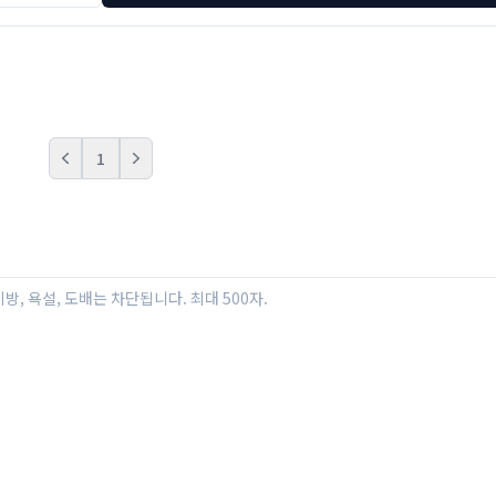
1
Prev
Next