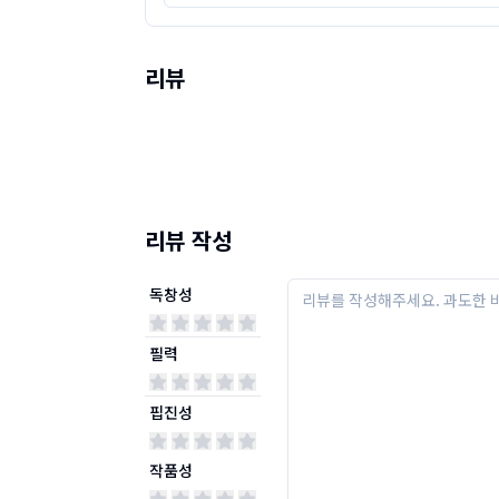
리뷰
리뷰 작성
독창성
필력
핍진성
작품성