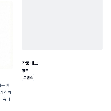
작품 태그
장르
로맨스
려운 환
여 척박
시 속에