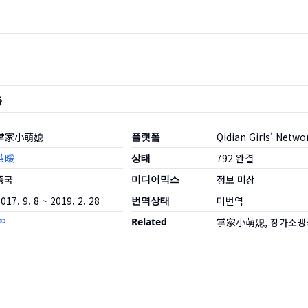
품
掌家小萌媳
플랫폼
Qidian Girls' Netwo
茶暖
상태
792
완결
중국
미디어믹스
정보 미상
017. 9. 8 ~ 2019. 2. 28
번역상태
미번역
Related
掌家小萌媳, 장가소맹