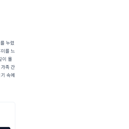
기를 누렸
흥미를 느
깊이 몰
 가족 간
위기 속에