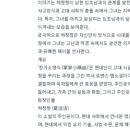
이야기는 하청청이 남편 임초남과의 관계를 발전
사고방식과 고대 사회의 충돌 속에서 그녀는 지혜
다. 특히, 그녀를 아끼고 보살피는 임초남과의 
이겨내는 모습을 보여준다.
궁극적으로 하청청은 자신만의 방식으로 시대를 초
정에서 그녀는 고난과 역경 속에서도 굳건한 의
과 유쾌한 재미를 선사한다.
개요
'장가소맹식 (掌家小萌媳)'은 현대인이 고대 시
정을 꾸리는 과정을 그린 역사 로맨스 웹소설이다. '
결합하여 독자들에게 큰 호응을 얻었다. 주인공의
들어내고, 가족 간의 갈등과 화합, 그리고 주인
등장인물
하청청 (夏清清)
이 소설의 주인공이다. 현대 사회에서 건너온 영
며, 현대에서 익힌 요리 기술, 사업 수완, 문제