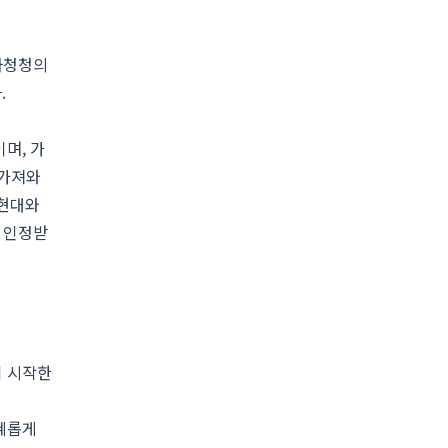
하청청의
.
며, 가
 가져와
 현대와
 인정받
기 시작한
지혜롭게