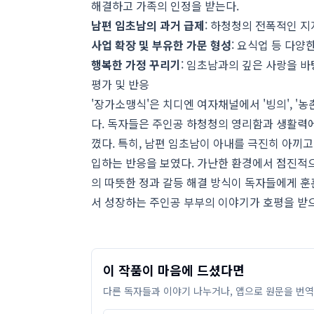
해결하고 가족의 인정을 받는다.
남편 임초남의 과거 급제
: 하청청의 전폭적인 지
사업 확장 및 부유한 가문 형성
: 요식업 등 다양
행복한 가정 꾸리기
: 임초남과의 깊은 사랑을 
평가 및 반응
'장가소맹식'은 치디엔 여자채널에서 '빙의', '농
다. 독자들은 주인공 하청청의 영리함과 생활력에
꼈다. 특히, 남편 임초남이 아내를 극진히 아끼고
입하는 반응을 보였다. 가난한 환경에서 점진적으
의 따뜻한 정과 갈등 해결 방식이 독자들에게 훈
서 성장하는 주인공 부부의 이야기가 호평을 받으
이 작품이 마음에 드셨다면
다른 독자들과 이야기 나누거나, 앱으로 원문을 번역