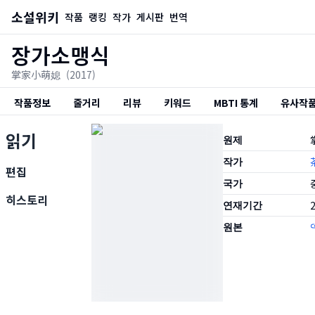
소설위키
작품
랭킹
작가
게시판
번역
장가소맹식
掌家小萌媳
(2017)
작품정보
줄거리
리뷰
키워드
MBTI 통계
유사작
읽기
원제
작가
편집
국가
히스토리
연재기간
2
원본