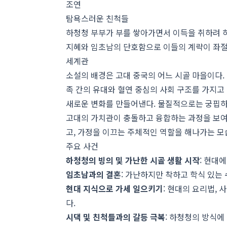
조연
탐욕스러운 친척들
하청청 부부가 부를 쌓아가면서 이득을 취하려 
지혜와 임초남의 단호함으로 이들의 계략이 좌절
세계관
소설의 배경은 고대 중국의 어느 시골 마을이다.
족 간의 유대와 혈연 중심의 사회 구조를 가지고
새로운 변화를 만들어낸다. 물질적으로는 궁핍하
고대의 가치관이 충돌하고 융합하는 과정을 보여
고, 가정을 이끄는 주체적인 역할을 해나가는 모
주요 사건
하청청의 빙의 및 가난한 시골 생활 시작
: 현대
임초남과의 결혼
: 가난하지만 착하고 학식 있는
현대 지식으로 가세 일으키기
: 현대의 요리법,
다.
시댁 및 친척들과의 갈등 극복
: 하청청의 방식에