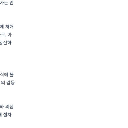
가는 인
에 처해
로, 아
 정진하
식에 불
간의 갈등
와 의심
해 점차