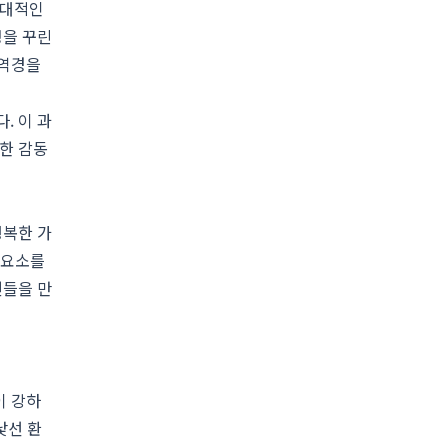
현대적인
정을 꾸린
 역경을
. 이 과
한 감동
행복한 가
기 요소를
건들을 만
이 강하
낯선 환