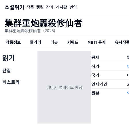
소설위키
작품
랭킹
작가
게시판
번역
集群重炮轟殺修仙者
集群重炮轟殺修仙者
(2026)
작품정보
줄거리
리뷰
키워드
MBTI 통계
유사작
읽기
원제
작가
편집
국가
히스토리
연재기간
2
이미지 업데이트 예정
원본