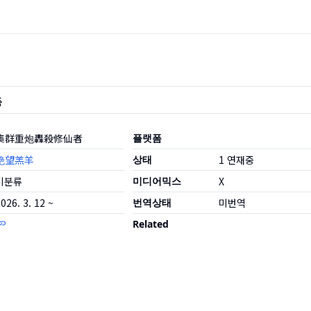
품
集群重炮轟殺修仙者
플랫폼
绝望羔羊
상태
1
연재중
미분류
미디어믹스
X
026. 3. 12 ~
번역상태
미번역
Related