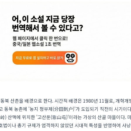
 동북 산촌을 배경으로 한다. 시간적 배경은 1980년 11월로, 개혁개
고 동북 농촌에 '농지 청부제(分田到户)'가 도입되기 직전의 시기이다
) 산맥에 위치한 '고산둔(靠山屯)'이라는 가상의 산골 마을이다. 
보호법이나 총기 규제가 엄격하지 않았던 시대적 특성을 반영하여 사냥