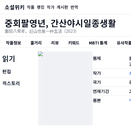
소설위키
작품
랭킹
작가
게시판
번역
중회팔영년, 간산야시일종생활
重回八零年，赶山也是一种生活
(2023)
작품정보
줄거리
리뷰
키워드
MBTI 통계
유사작
읽기
원제
편집
작가
국가
히스토리
연재기간
2
원본