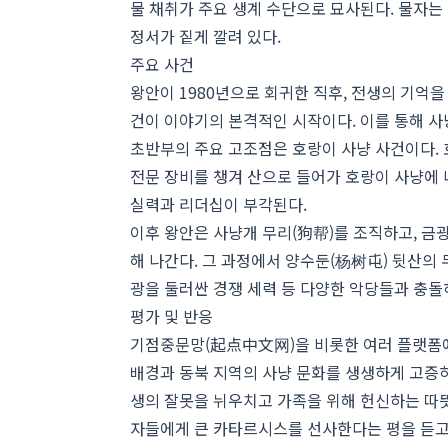
물 채취가 주요 생계 수단으로 묘사된다. 물자는
정서가 짙게 깔려 있다.
주요 사건
왕안이 1980년으로 회귀한 직후, 전생의 기억을
건이 이야기의 본격적인 시작이다. 이를 통해 사
초반부의 주요 고조점은 호랑이 사냥 사건이다. 
전문 장비를 챙겨 산으로 들어가 호랑이 사냥에 
실력과 리더십이 부각된다.
이후 왕안은 사냥개 무리(狗帮)를 조직하고, 금
해 나간다. 그 과정에서 양수둔(杨树屯) 뒷산의 
광을 둘러싼 경쟁 세력 등 다양한 악당들과 충돌
평가 및 반응
기점중문망(起点中文网)을 비롯한 여러 플랫폼에
배경과 동북 지역의 사냥 문화를 생생하게 고증하
생의 잘못을 뉘우치고 가족을 위해 헌신하는 따뜻
자들에게 큰 카타르시스를 선사한다는 평을 듣고