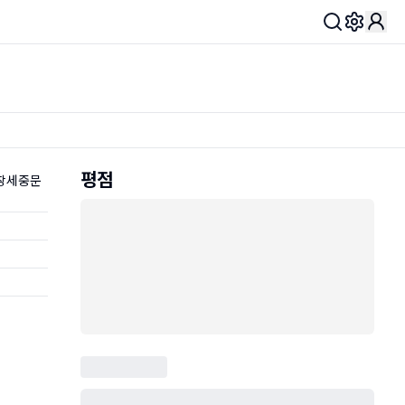
Toggle 
평점
 창세중문