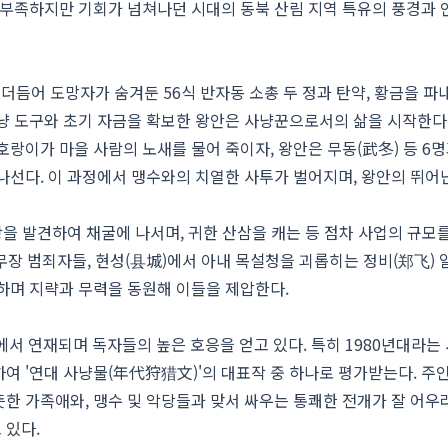
 부족하지만 기회가 넘쳐나던 시대의 동북 산림 지역 특유의 풍경과
 더듬어 도망자가 숨겨둔 56식 반자동 소총 두 정과 탄약, 황금을 파
냥 도구와 초기 자금을 확보한 왕안은 사냥꾼으로서의 삶을 시작한다
호랑이가 마을 사람의 노새를 물어 죽이자, 왕안은 무동(武冬) 등 6명
나선다. 이 과정에서 맹수와의 치열한 사투가 벌어지며, 왕안의 뛰어
광을 발견하여 채굴에 나서며, 귀한 산삼을 캐는 등 점차 사업의 규모
무장 범죄자들, 현성(县城)에서 아내 목설청을 괴롭히는 정비(郑飞) 일
하며 지략과 무력을 동원해 이들을 제압한다.
서 연재되며 독자들의 높은 호응을 얻고 있다. 특히 1980년대라는
여 '연대 사냥물(年代狩猎文)'의 대표작 중 하나로 평가받는다. 주
한 가족애와, 맹수 및 악당들과 맞서 싸우는 통쾌한 전개가 잘 어우
 있다.