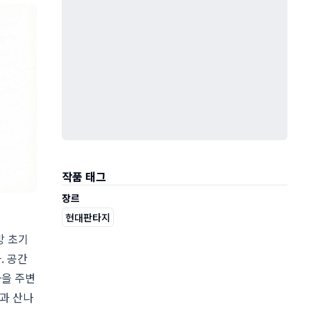
작품 태그
장르
현대판타지
방 초기
. 공간
마을 주변
과 산나