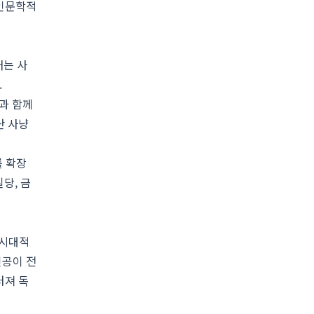
 인문학적
내는 사
.
과 함께
난 사냥
를 확장
당, 금
 시대적
인공이 전
러져 독