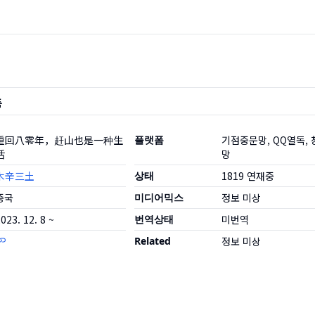
품
重回八零年，赶山也是一种生
플랫폼
기점중문망, QQ열독,
活
망
木辛三土
상태
1819
연재중
중국
미디어믹스
정보 미상
023. 12. 8 ~
번역상태
미번역
Related
정보 미상