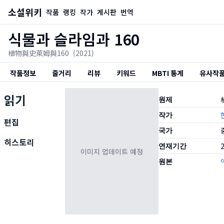
소설위키
작품
랭킹
작가
게시판
번역
식물과 슬라임과 160
植物與史萊姆與160
(2021)
작품정보
줄거리
리뷰
키워드
MBTI 통계
유사작
읽기
원제
작가
편집
국가
히스토리
연재기간
2
이미지 업데이트 예정
원본