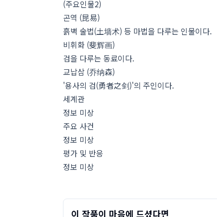
(주요인물2)
곤역 (昆易)
흙벽 술법(土墙术) 등 마법을 다루는 인물이다.
비휘화 (斐辉画)
검을 다루는 동료이다.
교납삼 (乔纳森)
'용사의 검(勇者之剑)'의 주인이다.
세계관
정보 미상
주요 사건
정보 미상
평가 및 반응
정보 미상
이 작품이 마음에 드셨다면