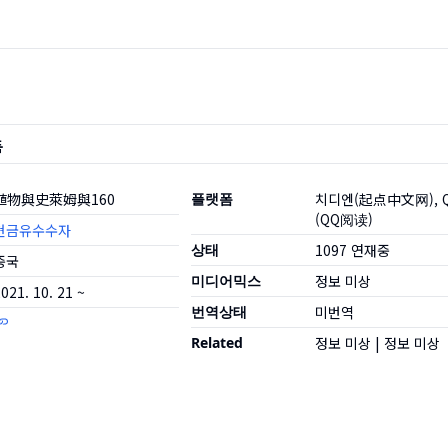
품
植物與史萊姆與160
플랫폼
치디엔(起点中文网), 
(QQ阅读)
현금유수수자
상태
1097
연재중
중국
미디어믹스
정보 미상
021. 10. 21 ~
번역상태
미번역
Related
정보 미상
|
정보 미상