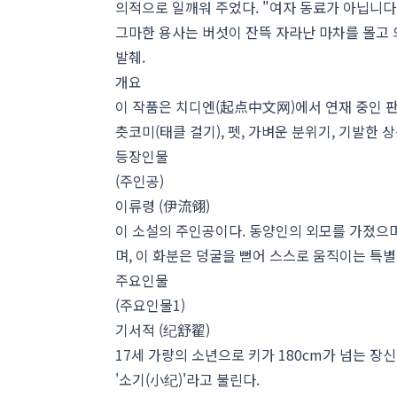
의적으로 일깨워 주었다. "여자 동료가 아닙니다.
그마한 용사는 버섯이 잔뜩 자라난 마차를 몰고
발췌.
개요
이 작품은 치디엔(起点中文网)에서 연재 중인 판
츳코미(태클 걸기), 펫, 가벼운 분위기, 기발한 
등장인물
(주인공)
이류령 (伊流翎)
이 소설의 주인공이다. 동양인의 외모를 가졌으며
며, 이 화분은 덩굴을 뻗어 스스로 움직이는 특별
주요인물
(주요인물1)
기서적 (纪舒翟)
17세 가량의 소년으로 키가 180cm가 넘는 장
'소기(小纪)'라고 불린다.