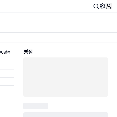
Toggle 
평점
QQ열독