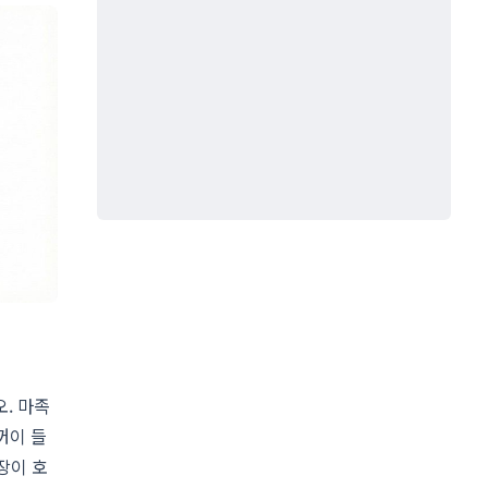
. 마족
꺼이 들
장이 호