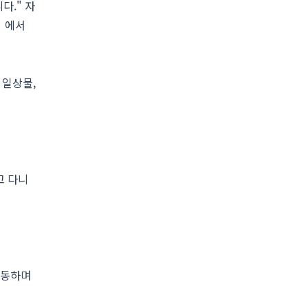
다." 자
》에서
 일상물,
고 다니
행동하며