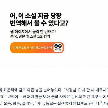
 카운터에 금화 아홉 닢을 늘어놓았다. "사장님, 마차 한 대 내주시오
시죠." 반짝이는 금화 체면을 보아 술집 사장은 손님의 어떤 요구든 기
 물총, 화분, 슬라임. "아니, 동료는 올려놓지 않으셔도 됩니다." 사