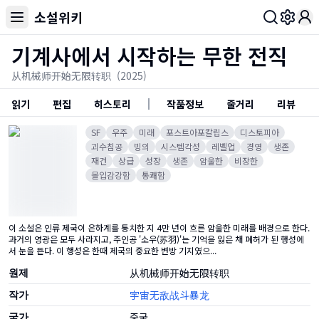
소설위키
Toggl
기계사에서 시작하는 무한 전직
从机械师开始无限转职
(2025)
읽기
편집
히스토리
작품정보
줄거리
리뷰
SF
우주
미래
포스트아포칼립스
디스토피아
괴수침공
빙의
시스템각성
레벨업
경영
생존
재건
상급
성장
생존
암울한
비장한
몰입감강함
통쾌함
이 소설은 인류 제국이 은하계를 통치한 지 4만 년이 흐른 암울한 미래를 배경으로 한다.
과거의 영광은 모두 사라지고, 주인공 '소우(苏羽)'는 기억을 잃은 채 폐허가 된 행성에
서 눈을 뜬다. 이 행성은 한때 제국의 중요한 변방 기지였으...
원제
从机械师开始无限转职
작가
宇宙无敌战斗暴龙
국가
중국