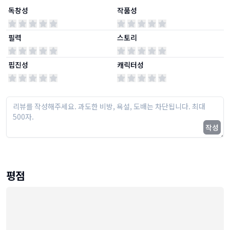
독창성
작품성
필력
스토리
핍진성
캐릭터성
작성
평점