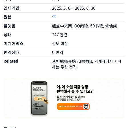
연재기간
2025. 5. 6 ~ 2025. 6. 30
원본
플랫폼
起点中文网, QQ阅读, 69书吧, 笔仙阁
상태
747
완결
미디어믹스
정보 미상
번역상태
미번역
Related
从机械师开始无限转职, 기계사에서 시작
하는 무한 전직