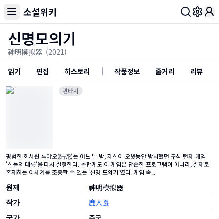
소설위키
Toggl
신명모의기
神明模拟器
(2021)
읽기
편집
히스토리
작품정보
줄거리
리뷰
판타지
평범한 회사원 루야오(陆尧)는 어느 날 밤, 자신이 오랫동안 방치했던 구식 턴제 게임
'신들의 대륙'을 다시 실행한다. 놀랍게도 이 게임은 단순한 프로그램이 아니라, 실제로
존재하는 이세계를 조종할 수 있는 '신명 모의기'였다. 게임 속...
원제
神明模拟器
작가
鹿人戛
국가
중국