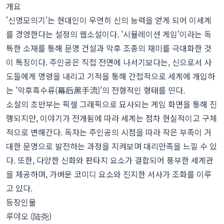
개요
'신명모의기'는 현대인이 우연히 신의 능력을 얻게 되어 이세계
를 경영한다는 설정의 웹소설이다. '시뮬레이션 게임'이라는 독
특한 소재를 통해 문명 건설과 막후 조종의 재미를 극대화한 것
이 특징이다. 주인공은 직접 전면에 나서기보다는, 신으로서 사
도들에게 명령을 내리고 기적을 통해 간접적으로 세계에 개입하
는 '막후흑수류(幕后黑手流)'의 전형적인 형태를 띤다.
소설의 초반부는 픽셀 그래픽으로 묘사되는 게임 화면을 통해 진
행되지만, 이야기가 전개됨에 따라 세계는 점차 현실적이고 구체
적으로 변해간다. 독자는 주인공의 시점을 따라 작은 부족이 거
대한 문명으로 발전하는 과정을 지켜보며 대리만족을 느낄 수 있
다. 또한, 다양한 신화와 판타지 요소가 결합되어 풍부한 세계관
을 제공하며, 가벼운 코미디 요소와 진지한 서사가 조화를 이루
고 있다.
등장인물
루야오 (陆尧)