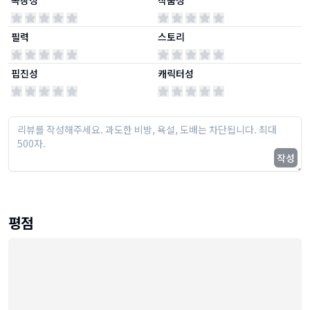
독창성
작품성
필력
스토리
핍진성
캐릭터성
작성
평점