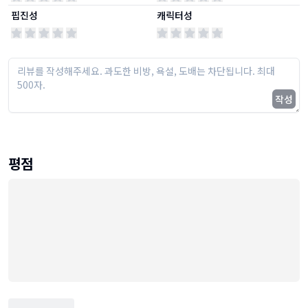
핍진성
캐릭터성
작성
평점