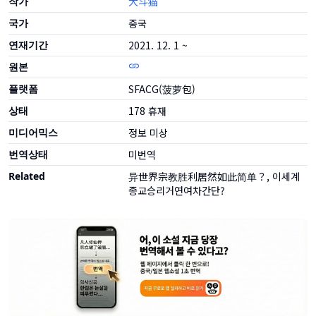
작가
大斗猫
국가
중국
연재기간
2021. 12. 1 ~
원본
플랫폼
SFACG(菠萝包)
상태
178
휴재
미디어믹스
정보 미상
번역상태
미번역
Related
异世界宗教胜利居然如此简单？, 이세계
종교승리거연여차간단?