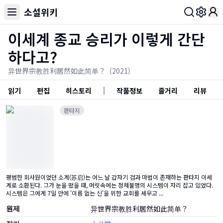
소설위키
Toggl
이세계 종교 승리가 이렇게 간단
하다고?
异世界宗教胜利居然如此简单？
(2021)
읽기
편집
히스토리
작품정보
줄거리
리뷰
판타지
평범한 회사원이었던 소계(苏启)는 어느 날 갑자기 검과 마법이 존재하는 판타지 이세
계로 소환된다. 그가 눈을 떴을 때, 머릿속에는 정체불명의 시스템이 자리 잡고 있었다.
시스템은 그에게 7일 안에 '이름 없는 신'을 위한 교회를 세우고 ...
원제
异世界宗教胜利居然如此简单？