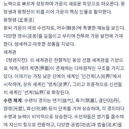
노력으로 빠르게 성장하며 가문의 새로운 희망으로 떠오른다. 왕
장생과 왕청산의 뒤를 이어 가문의 핵심 인물로 활약한다.
왕청령 (王青灵)
왕씨 가문의 여성 수선자로, 어수(御兽)에 특별한 재능을 보인다.
다양한 영수(灵兽)를 길들이고 부리며 전투와 가문 발전에 기여
한다. 섬세하고 따뜻한 성품을 지녔다.
세계관
《청련지전》의 세계관은 전형적인 동양 선협 세계관을 기반으
로 하며, 여러 계면(界面)이 존재하는 다차원적인 구조를 가지고
있다. 이야기는 가장 낮은 단계의 세계인 '인간계(人间界)'에서
시작하여, 상위 세계인 '영계(灵界)', 그리고 최종적으로 신선들
의 세계인 '선계(仙界)'로 확장된다.
수련 체계
: 수련의 경지는 연기(炼气), 축기(筑基), 결단(结丹),
원영(元婴), 화신(化神) 등의 단계를 거쳐 상승하며, 각 경지마다
수명과 능력이 비약적으로 상승한다. 수선자들은 영기를 흡수하
여 자신의 힘으로 전환하고, 다양한 공법(功法)과 법술(法术)을