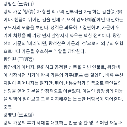
왕청산 (王青山)
왕씨 가문 '청(青)'자 항렬 최고의 전투력을 자랑하는 검선(剑修)
이다. 천품이 뛰어난 검술 천재로, 오직 검도(剑道)에만 매진하는
구도자의 모습을 보인다. 성격은 과묵하고 결연하며, 가문이 위
기에 처했을 때 가장 먼저 앞장서서 싸우는 핵심 전력이다. 왕장
생이 가문의 '머리'라면, 왕청산은 가문의 '검'으로서 외부의 위협
으로부터 가문을 수호하는 역할을 담당한다.
왕명원 (王明远)
왕장생의 아버지. 온화하고 공정한 성품을 지닌 인물로, 왕장생
이 성장하던 시기에 왕씨 가문의 가주(家主)를 맡았다. 비록 수선
자질이 뛰어나지는 않지만, 뛰어난 통솔력과 인품으로 족인들의
신망을 얻어 가문을 안정적으로 이끌었다. 아들인 왕장생의 재능
을 일찍이 알아보고 그를 지지해주는 든든한 버팀목이 되어준다.
조연
왕맹빈 (王孟斌)
왕씨 가문의 후기 세대를 대표하는 인물 중 한 명. 뛰어난 재능과