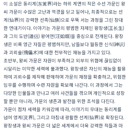
이 소설은 동리계(东篱界)라는 하위 계면의 작은 수선 가문인 왕
씨 가문이 수많은 고난과 역경을 딛고 일어나, 최종적으로는 선
계(仙界)의 강력한 선족(仙族)으로 우뚝 서는 과정을 그린 장대
한 연대기이다. 이야기는 가문의 평범한 자제인 왕장생(王长生)
과 그의 도반(道侣) 왕여연(汪如烟)을 중심으로 전개된다. 왕장
생은 비록 영근 자질은 평범하지만, 남들보다 월등한 신식(神识)
과 괴뢰술(傀儡术)에 대한 천부적인 재능을 가지고 있다.
초반부, 왕씨 가문은 자원이 부족하고 외부의 위협에 끊임없이
시달리는 미약한 세력에 불과했다. 왕장생은 자신의 재능을 활용
하여 괴뢰수를 제작해 판매하며 가문의 재정을 확충하고, 위험한
임무를 수행하며 수련 자원을 확보해 나간다. 이 과정에서 그는
다양한 인물들과 만나고 여러 사건들을 겪으며 개인적으로 성장
할 뿐만 아니라, 가문의 생존과 발전을 위한 초석을 다진다.
가문이 점차 세력을 키워감에 따라, 이야기의 무대는 동리계를
넘어 영계(灵界), 그리고 마침내 광활한 선계(仙界)로 확장된다.
왕장생과 왕씨 가문은 더 넓은 세계에서 더욱 강력한 적들과 마