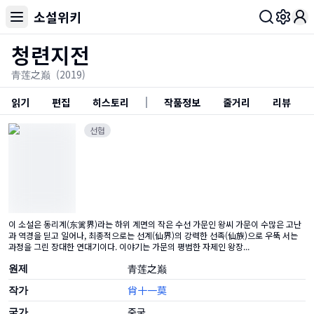
소설위키
Toggl
청련지전
青莲之巅
(2019)
읽기
편집
히스토리
작품정보
줄거리
리뷰
선협
이 소설은 동리계(东篱界)라는 하위 계면의 작은 수선 가문인 왕씨 가문이 수많은 고난
과 역경을 딛고 일어나, 최종적으로는 선계(仙界)의 강력한 선족(仙族)으로 우뚝 서는
과정을 그린 장대한 연대기이다. 이야기는 가문의 평범한 자제인 왕장...
원제
青莲之巅
작가
肖十一莫
국가
중국