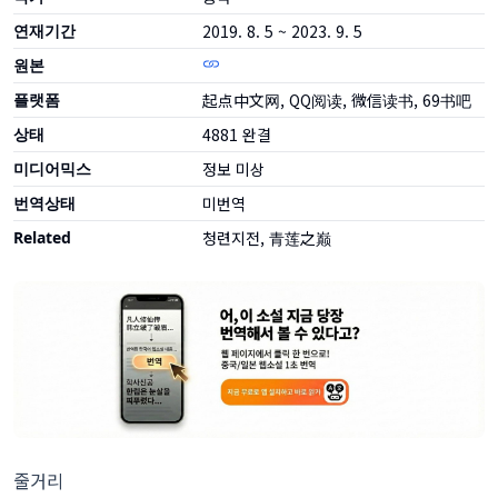
연재기간
2019. 8. 5 ~ 2023. 9. 5
원본
플랫폼
起点中文网, QQ阅读, 微信读书, 69书吧
상태
4881
완결
미디어믹스
정보 미상
번역상태
미번역
Related
청련지전, 青莲之巅
줄거리