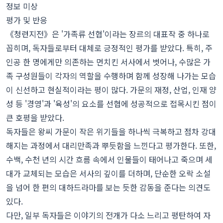
정보 미상
평가 및 반응
《청련지전》은 '가족류 선협'이라는 장르의 대표작 중 하나로
꼽히며, 독자들로부터 대체로 긍정적인 평가를 받았다. 특히, 주
인공 한 명에게만 의존하는 먼치킨 서사에서 벗어나, 수많은 가
족 구성원들이 각자의 역할을 수행하며 함께 성장해 나가는 모습
이 신선하고 현실적이라는 평이 많다. 가문의 재정, 산업, 인재 양
성 등 '경영'과 '육성'의 요소를 선협에 성공적으로 접목시킨 점이
큰 호평을 받았다.
독자들은 왕씨 가문이 작은 위기들을 하나씩 극복하고 점차 강대
해지는 과정에서 대리만족과 뿌듯함을 느낀다고 평가한다. 또한,
수백, 수천 년의 시간 흐름 속에서 인물들이 태어나고 죽으며 세
대가 교체되는 모습은 서사의 깊이를 더하며, 단순한 오락 소설
을 넘어 한 편의 대하드라마를 보는 듯한 감동을 준다는 의견도
있다.
다만, 일부 독자들은 이야기의 전개가 다소 느리고 평탄하여 자