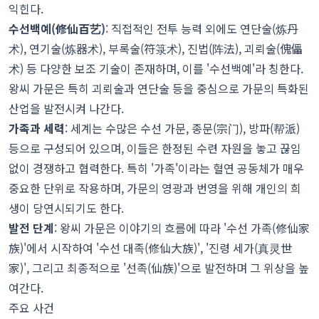
익힌다.
수선백예(修仙百艺)
: 직접적인 전투 능력 외에도 연단술(炼丹
术), 연기술(炼器术), 부록술(符箓术), 진법(阵法), 괴뢰술(傀儡
术) 등 다양한 보조 기술이 존재하며, 이를 '수선백예'라 칭한다.
왕씨 가문은 특히 괴뢰술과 연단술 등을 중심으로 가문의 특화된
산업을 발전시켜 나간다.
가족과 세력
: 세계는 수많은 수선 가문, 종문(宗门), 방파(帮派)
등으로 구성되어 있으며, 이들은 한정된 수련 자원을 놓고 끊임
없이 경쟁하고 협력한다. 특히 '가족'이라는 혈연 공동체가 매우
중요한 단위로 작용하며, 가문의 영광과 번영을 위해 개인의 희
생이 당연시되기도 한다.
발전 단계
: 왕씨 가문은 이야기의 흐름에 따라 '수선 가족(修仙家
族)'에서 시작하여 '수선 대족(修仙大族)', '진령 세가(真灵世
家)', 그리고 최종적으로 '선족(仙族)'으로 발전하며 그 위상을 높
여간다.
주요 사건