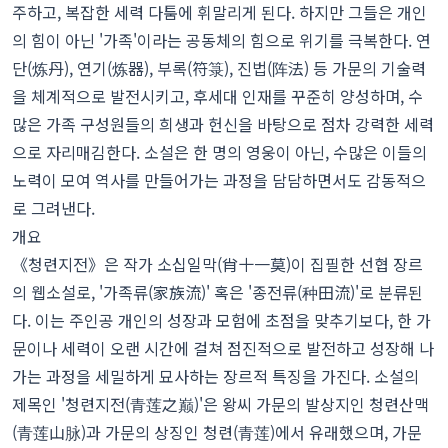
주하고, 복잡한 세력 다툼에 휘말리게 된다. 하지만 그들은 개인
의 힘이 아닌 '가족'이라는 공동체의 힘으로 위기를 극복한다. 연
단(炼丹), 연기(炼器), 부록(符箓), 진법(阵法) 등 가문의 기술력
을 체계적으로 발전시키고, 후세대 인재를 꾸준히 양성하며, 수
많은 가족 구성원들의 희생과 헌신을 바탕으로 점차 강력한 세력
으로 자리매김한다. 소설은 한 명의 영웅이 아닌, 수많은 이들의
노력이 모여 역사를 만들어가는 과정을 담담하면서도 감동적으
로 그려낸다.
개요
《청련지전》은 작가 소십일막(肖十一莫)이 집필한 선협 장르
의 웹소설로, '가족류(家族流)' 혹은 '종전류(种田流)'로 분류된
다. 이는 주인공 개인의 성장과 모험에 초점을 맞추기보다, 한 가
문이나 세력이 오랜 시간에 걸쳐 점진적으로 발전하고 성장해 나
가는 과정을 세밀하게 묘사하는 장르적 특징을 가진다. 소설의
제목인 '청련지전(青莲之巅)'은 왕씨 가문의 발상지인 청련산맥
(青莲山脉)과 가문의 상징인 청련(青莲)에서 유래했으며, 가문