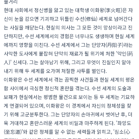
줄거리
현대 사회에서 정신병을 앓고 있는 대학생 이화왕(李火旺)은 자
신이 눈을 감으면 기괴하고 뒤틀린 수선(修仙) 세계로 넘어간다
는 사실을 깨닫는다. 현실의 의사는 그 모든 것이 망상이라고 진
단하지만, 수선 세계에서의 경험은 너무나도 생생하며 현실 세계
에까지 영향을 미친다. 수선 세계에서 그는 단양자(丹阳子)라는
사악한 도사에게 붙잡혀 단약의 재료가 될 위기에 처한 '약인(药
人)' 신세다. 그는 살아남기 위해, 그리고 무엇이 진실인지 알아
내기 위해 두 세계를 오가며 처절한 사투를 벌인다.
이화왕은 수선 세계에서 겪는 끔찍한 사건들과 현실 세계의 평온
함 사이에서 극심한 정신적 혼란을 겪는다. 수선 세계의 도술과
보패가 현실에서는 평범한 물건으로 보이는 등 두 세계는 기묘하
게 연결되어 있으며, 이화왕은 이 경계에서 자신의 정체성을 찾
기 위해 고군분투한다. 그는 단양자의 손아귀에서 벗어난 후, 더
욱 거대하고 혼란스러운 세계의 비밀과 마주하게 된다. '좌망도
(坐忘道)'와 같은 정체를 알 수 없는 세력들과 얽히고, '심소(心