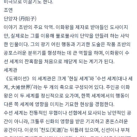
비극으로 이끌기도 한다.
조연
단양자 (丹阳子)
이야기 초반의 주요 악역. 이화왕을 제자로 받아들인 도사이지
만, 실제로는 그를 이용해 불로불사의 단약을 만들려 하는 사악
한 인물이다. 그의 광기 어린 행동과 기괴한 도술은 작품 초반의
공포스러운 분위기를 형성하는 데 큰 역할을 하며, 이화왕이 수
선 세계의 잔혹함을 처음으로 깨닫게 되는 계기가 된다.
세계관
《도궤이선》의 세계관은 크게 '현실 세계'와 '수선 세계(대나 세
계, 大傩世界)'라는 두 개의 축으로 구성되어 있다. 주인공 이화
왕은 이 두 세계를 정신적으로 오가며, 한쪽 세계에서의 행동이
다른 쪽 세계에 영향을 미치는 기묘한 현상을 경험한다.
수선 세계는 전통적인 무협이나 선협에서 묘사되는 낭만적인 공
간이 아니라, 크툴루 신화의 영향을 받은 기괴하고 혼돈스러운
공간이다. 이곳의 '천도(天道)'는 뒤틀려 있으며, 신선이나 부처