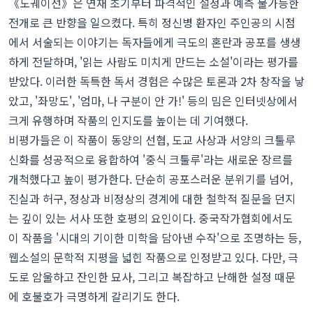
《도궤이선》은 연재 초기부터 파격적인 설정과 예측 불가능한
전개로 큰 반향을 일으켰다. 특히 정신병 환자인 주인공의 시점
에서 서술되는 이야기는 독자들에게 극도의 혼란과 공포를 생생
하게 전달하며, '읽는 사람도 미치게 만드는 소설'이라는 평가를
받았다. 이러한 독특한 독서 경험은 수많은 토론과 2차 창작을 낳
았고, '좌망도', '엄마, 나 구분이 안 가!' 등의 밈은 인터넷상에서
크게 유행하며 작품의 인지도를 높이는 데 기여했다.
비평가들은 이 작품이 동양의 선협, 도교 사상과 서양의 크툴루
신화를 성공적으로 융합하여 '중식 크툴루'라는 새로운 장르를
개척했다고 높이 평가한다. 단순히 공포스러운 분위기를 넘어,
진실과 허구, 정상과 비정상의 경계에 대한 철학적 질문을 던지
는 깊이 있는 서사 또한 호평의 요인이다. 중국작가협회에서도
이 작품을 '시대의 기이한 미학을 담아낸 수작'으로 조명하는 등,
웹소설의 문학적 지평을 넓힌 작품으로 인정받고 있다. 다만, 극
도로 암울하고 잔인한 묘사, 그리고 복잡하고 난해한 설정 때문
에 호불호가 극명하게 갈리기도 한다.