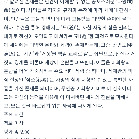
로 알려진 존재들은 인간이 이해할 수 없는 공포스러운 '사명(司
命)'들이다. 사명들은 각자의 규칙과 목적에 따라 세계에 간섭하
며, 인간들은 그들의 변덕에 따라 고통받는 미약한 존재에 불과
하다. 수련을 통해 강해지는 '도(道)'는 사실 사명의 힘을 빌리는
대가로 정신이 오염되고 미쳐가는 '궤(诡)'한 과정으로 묘사된다.
이 세계에는 다양한 문파와 세력이 존재하는데, 그중 '좌망도(坐
忘道)'는 '기만'과 '거짓'을 핵심 교리로 삼는 집단으로, 진실과 거
짓의 경계를 허물며 세상에 혼란을 퍼뜨린다. 이들은 이화왕의
혼란을 더욱 가중시키는 주요 적대 세력 중 하나다. 세계관의 핵
심 설정인 '심소(心素)'는 사명의 힘에 저항할 수 있는 특별한 자
질을 가진 존재를 의미하며, 주인공 이화왕이 바로 이 심소이다.
그는 자신의 능력을 이용해 이 미쳐버린 세계의 진실을 파헤치
고, 모든 것을 바로잡기 위한 싸움에 나서게 된다.
주요 사건
정보 미상
평가 및 반응