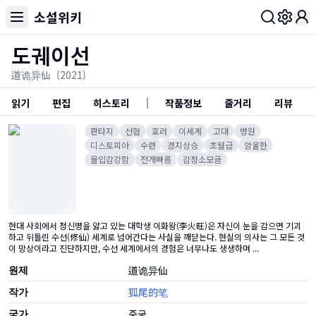
소설위키
Toggl
도궤이선
道诡异仙
(2021)
읽기
편집
히스토리
작품정보
줄거리
리뷰
판타지
선협
호러
이세계
고대
병원
디스토피아
수련
경지상승
초월급
암울한
몰입감강함
전개빠름
감정소모큼
현대 사회에서 정신병을 앓고 있는 대학생 이화왕(李火旺)은 자신이 눈을 감으면 기괴
하고 뒤틀린 수선(修仙) 세계로 넘어간다는 사실을 깨닫는다. 현실의 의사는 그 모든 것
이 망상이라고 진단하지만, 수선 세계에서의 경험은 너무나도 생생하며 ...
원제
道诡异仙
작가
狐尾的笔
국가
중국