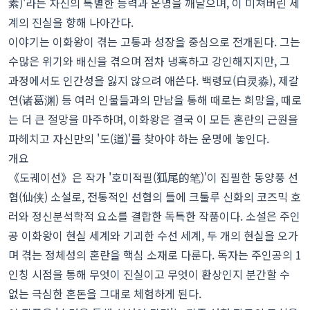
素)'라는 자신의 특별한 능력과 운명을 깨달으며, 이 미쳐버린 세
계의 진실을 향해 나아간다.
이야기는 이화왕이 겪는 고통과 성장을 중심으로 전개된다. 그는
수많은 위기와 배신을 겪으며 점차 냉혹하고 강인해지지만, 그
과정에서도 인간성을 잃지 않으려 애쓴다. 백령묘(白灵淼), 제갈
연(诸葛渊) 등 여러 인물들과의 만남을 통해 때로는 희망을, 때로
는 더 큰 절망을 마주하며, 이화왕은 결국 이 모든 혼란의 근원을
파헤치고 자신만의 '도(道)'를 찾아야 하는 운명에 놓인다.
개요
《도궤이선》은 작가 '호미적필(狐尾的笔)'이 집필한 동양풍 선
협(仙侠) 소설로, 전통적인 선협의 틀에 크툴루 신화의 코즈믹 호
러와 정신분석학적 요소를 결합한 독특한 작품이다. 소설은 주인
공 이화왕이 현실 세계와 기괴한 수선 세계, 두 개의 현실을 오가
며 겪는 정체성의 혼란을 핵심 소재로 다룬다. 독자는 주인공의 1
인칭 시점을 통해 무엇이 진실이고 무엇이 환상인지 분간할 수
없는 극심한 혼돈을 그대로 체험하게 된다.