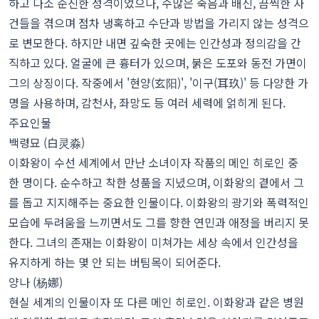
하고 다소 순진한 성격이었으나, 수많은 죽음과 배신, 끔찍한 사
건들을 겪으며 점차 냉혹하고 수단과 방법을 가리지 않는 성격으
로 변모한다. 하지만 내면 깊숙한 곳에는 인간성과 정의감을 간
직하고 있다. 얼굴에 큰 흉터가 있으며, 붉은 도포와 동전 가면이
그의 상징이다. 작중에서 '현양(玄阳)', '이구(耳玖)' 등 다양한 가
명을 사용하며, 감천사, 좌망도 등 여러 세력에 얽히게 된다.
주요인물
백령묘 (白灵淼)
이화왕이 수선 세계에서 만난 소녀이자 작품의 메인 히로인 중
한 명이다. 순수하고 착한 성품을 지녔으며, 이화왕의 곁에서 그
를 돕고 지지해주는 중요한 인물이다. 이화왕의 광기와 폭력적인
모습에 두려움을 느끼면서도 그를 향한 연민과 애정을 버리지 못
한다. 그녀의 존재는 이화왕이 미쳐가는 세상 속에서 인간성을
유지하게 하는 몇 안 되는 버팀목이 되어준다.
양나 (杨娜)
현실 세계의 인물이자 또 다른 메인 히로인. 이화왕과 같은 병원