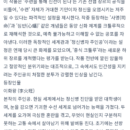
이 작품은 '수련을 통해 신선이 된다'는 기존 선협 장르의 공식을
비틀어, '수련' 자체가 거대한 기만이자 정신을 오염시키는 저주
일 수 있다는 파격적인 설정을 제시한다. 작중 등장하는 '사명(司
命)'과 '심반(心蟠)' 같은 개념들은 동양 신화 체계를 크툴루적으
로 재해석한 것으로, 예측 불가능하고 이해할 수 없는 공포를 자
아낸다. 이러한 독창적인 세계관과 '정신병자 주인공'이라는 설
정은 연재 당시 큰 화제를 모았으며, '중식 크툴루'라는 새로운 하
위 장르를 개척했다는 평가를 받는다. 작품 전반에 깔린 암울하
고 절망적인 분위기와는 대조적으로, 그 속에서도 인간성을 지키
려는 주인공의 처절한 분투가 강렬한 인상을 남긴다.
등장인물
이화왕 (李火旺)
본작의 주인공. 현실 세계에서는 정신병 진단을 받은 대학생이
며, 눈을 감으면 기괴한 수선 세계로 넘어가는 능력을 가졌다. 두
세계를 오가며 극심한 혼란을 겪고, 무엇이 현실인지 구분하지
못하는 고통 속에서 살아남기 위해 발버둥 친다. 초기에는 선량