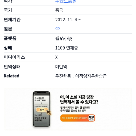
작가
半壶生姜水
국가
중국
연재기간
2022. 11. 4 ~
원본
플랫폼
番茄小说
상태
1109
연재중
미디어믹스
X
번역상태
미번역
Related
무진한동：아적영지무한승급