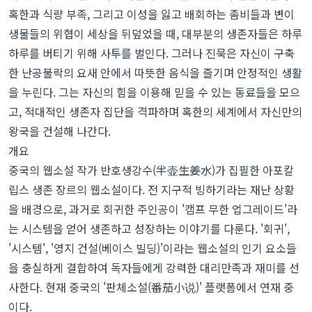
혹한과 식량 부족, 그리고 이성을 잃고 배회하는 좀비들과 변이
생물들의 위협이 세상을 뒤덮었을 때, 대부분의 생존자들은 하루
하루를 버티기 위해 사투를 벌인다. 그러나 진묵은 자신이 구축
한 난공불락의 요새 안에서 따뜻한 음식을 즐기며 안정적인 생활
을 누린다. 그는 자신의 힘을 이용해 믿을 수 있는 동료들을 모으
고, 적대적인 생존자 집단을 격파하며 혹한의 세계에서 자신만의
왕국을 건설해 나간다.
개요
중국의 웹소설 작가 반호생강수(半壶生姜水)가 집필한 아포칼
립스 생존 장르의 웹소설이다. 전 지구적 빙하기라는 재난 상황
을 배경으로, 과거로 회귀한 주인공이 '캠프 무한 업그레이드'라
는 시스템을 얻어 생존하고 성장하는 이야기를 다룬다. '회귀',
'시스템', '영지 건설(베이스 빌딩)'이라는 웹소설의 인기 요소들
을 충실하게 결합하여 독자들에게 강력한 대리만족과 재미를 선
사한다. 현재 중국의 '판체소설(番茄小说)' 플랫폼에서 연재 중
이다.