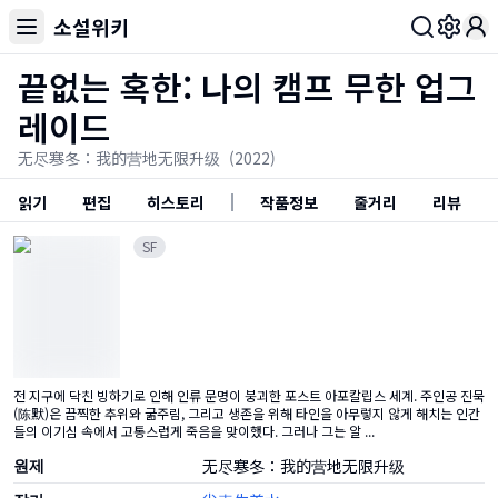
소설위키
Toggl
끝없는 혹한: 나의 캠프 무한 업그
레이드
无尽寒冬：我的营地无限升级
(2022)
읽기
편집
히스토리
작품정보
줄거리
리뷰
SF
전 지구에 닥친 빙하기로 인해 인류 문명이 붕괴한 포스트 아포칼립스 세계. 주인공 진묵
(陈默)은 끔찍한 추위와 굶주림, 그리고 생존을 위해 타인을 아무렇지 않게 해치는 인간
들의 이기심 속에서 고통스럽게 죽음을 맞이했다. 그러나 그는 알 ...
원제
无尽寒冬：我的营地无限升级