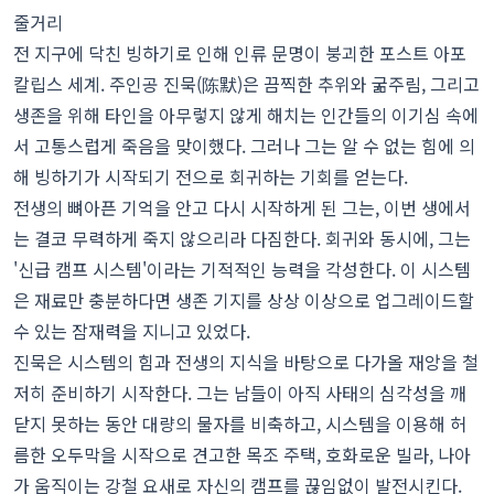
줄거리
전 지구에 닥친 빙하기로 인해 인류 문명이 붕괴한 포스트 아포
칼립스 세계. 주인공 진묵(陈默)은 끔찍한 추위와 굶주림, 그리고
생존을 위해 타인을 아무렇지 않게 해치는 인간들의 이기심 속에
서 고통스럽게 죽음을 맞이했다. 그러나 그는 알 수 없는 힘에 의
해 빙하기가 시작되기 전으로 회귀하는 기회를 얻는다.
전생의 뼈아픈 기억을 안고 다시 시작하게 된 그는, 이번 생에서
는 결코 무력하게 죽지 않으리라 다짐한다. 회귀와 동시에, 그는
'신급 캠프 시스템'이라는 기적적인 능력을 각성한다. 이 시스템
은 재료만 충분하다면 생존 기지를 상상 이상으로 업그레이드할
수 있는 잠재력을 지니고 있었다.
진묵은 시스템의 힘과 전생의 지식을 바탕으로 다가올 재앙을 철
저히 준비하기 시작한다. 그는 남들이 아직 사태의 심각성을 깨
닫지 못하는 동안 대량의 물자를 비축하고, 시스템을 이용해 허
름한 오두막을 시작으로 견고한 목조 주택, 호화로운 빌라, 나아
가 움직이는 강철 요새로 자신의 캠프를 끊임없이 발전시킨다.