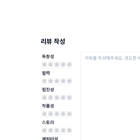
리뷰 작성
독창성
필력
핍진성
작품성
스토리
캐릭터성