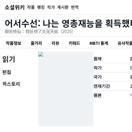
소설위키
작품
랭킹
작가
게시판
번역
어서수선: 나는 영총재능을 획득했
御兽修仙：我获得了灵宠天赋
(2025)
작품정보
줄거리
리뷰
키워드
MBTI 통계
유사작
읽기
원제
작가
편집
국가
히스토리
연재기간
2
원본