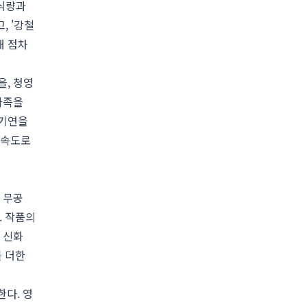
 식량과
, '강철
해 점차
을, 청영
가족을
 기연을
 속도로
 무공
. 작품의
 신화
를 더한
다. 영