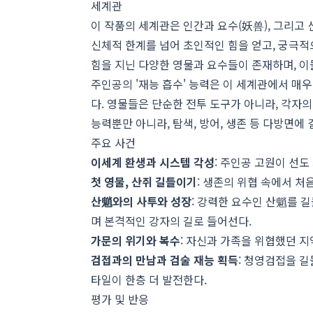
세계관
이 작품의 세계관은 인간과 요수(妖兽), 그리고
신체적 한계를 넘어 초인적인 힘을 얻고, 궁극적
힘을 지닌 다양한 영물과 요수들이 존재하며, 이
주인공의 '재능 흡수' 능력은 이 세계관에서 매
다. 영물들은 단순한 전투 도구가 아니라, 각자
능력뿐만 아니라, 탐색, 방어, 생존 등 다방면에
주요 사건
이세계 환생과 시스템 각성
: 주인공 고원이 선
첫 영물, 산쥐 길들이기
: 생존의 위협 속에서 처
산魈와의 사투와 성장
: 강력한 요수인 산魈를 
며 본격적인 강자의 길로 들어선다.
가문의 위기와 복수
: 자신과 가족을 위협했던 
검접과의 만남과 검술 재능 획득
: 청영검접을 길
타일이 한층 더 발전한다.
평가 및 반응