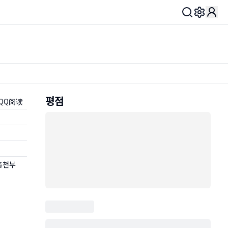
Toggle 
평점
 QQ阅读
총천부