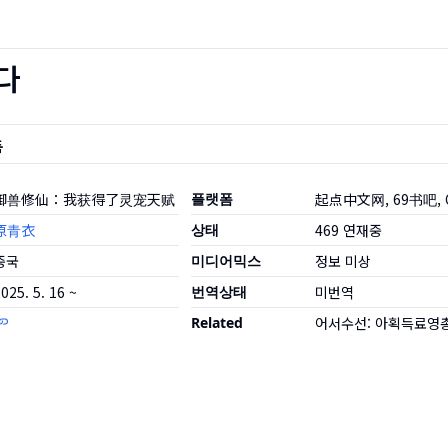
다
품
御兽修仙：我获得了灵宠天赋
플랫폼
起点中文网, 69书吧,
原青衣
상태
469
연재중
중국
미디어믹스
정보 미상
025. 5. 16 ~
번역상태
미번역
Related
어서수선: 아획득료영