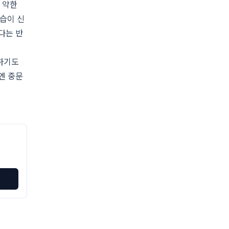
 약한
습이 신
다는 반
기하기도
엔 중문