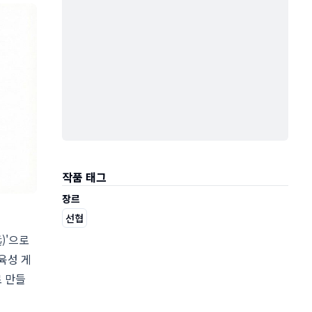
작품 태그
장르
선협
)'으로
육성 게
로 만들