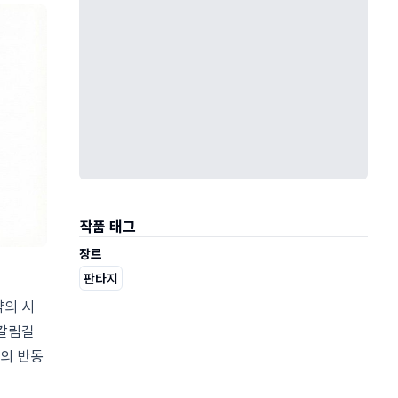
작품 태그
장르
판타지
약의 시
 갈림길
총의 반동