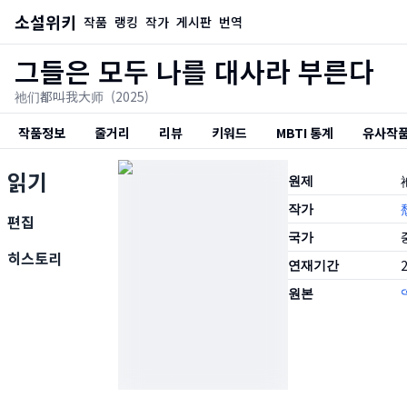
소설위키
작품
랭킹
작가
게시판
번역
그들은 모두 나를 대사라 부른다
祂们都叫我大师
(2025)
작품정보
줄거리
리뷰
키워드
MBTI 통계
유사작
읽기
원제
작가
편집
국가
히스토리
연재기간
2
원본