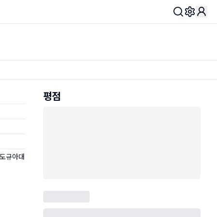
Toggle 
평점
문도규아대