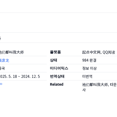
품
祂们都叫我大师
플랫폼
起点中文网, QQ阅读
颓废龙
상태
984
완결
중국
미디어믹스
정보 미상
025. 5. 18 ~ 2024. 12. 5
번역상태
미번역
Related
祂们都叫我大师, 타
사