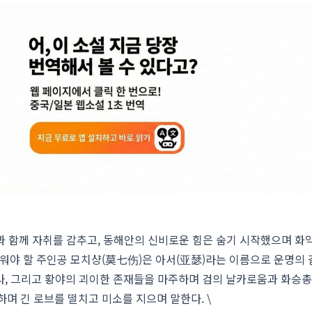
식과 함께 자취를 감추고, 동해안의 신비로운 힘은 숨기 시작했으며 화
러워야 할 주인공 모치샹(莫七伤)은 아서(亚瑟)라는 이름으로 운명의
마법사, 그리고 황야의 괴이한 존재들을 마주하며 검의 날카로움과 화승
며 긴 로브를 떨치고 미소를 지으며 말한다. \