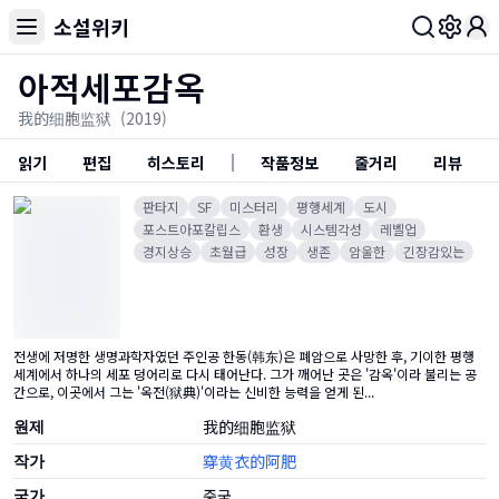
소설위키
Toggl
아적세포감옥
我的细胞监狱
(2019)
읽기
편집
히스토리
작품정보
줄거리
리뷰
판타지
SF
미스터리
평행세계
도시
포스트아포칼립스
환생
시스템각성
레벨업
경지상승
초월급
성장
생존
암울한
긴장감있는
전생에 저명한 생명과학자였던 주인공 한동(韩东)은 폐암으로 사망한 후, 기이한 평행
세계에서 하나의 세포 덩어리로 다시 태어난다. 그가 깨어난 곳은 '감옥'이라 불리는 공
간으로, 이곳에서 그는 '옥전(狱典)'이라는 신비한 능력을 얻게 된...
원제
我的细胞监狱
작가
穿黄衣的阿肥
국가
중국