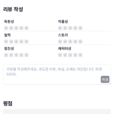
리뷰 작성
독창성
작품성
필력
스토리
핍진성
캐릭터성
작성
평점