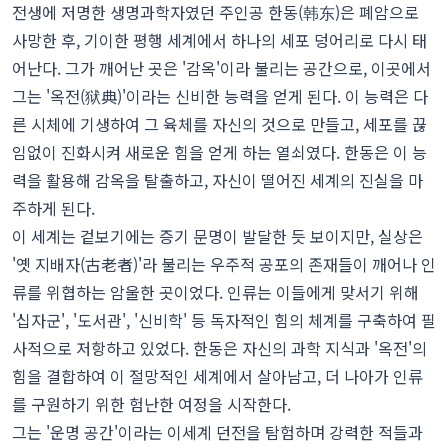
전생에 저명한 생명과학자였던 주인공 한동(韩东)은 폐암으로
사망한 후, 기이한 평행 세계에서 하나의 세포 덩어리로 다시 태
어난다. 그가 깨어난 곳은 '감옥'이라 불리는 공간으로, 이곳에서
그는 '옥전(狱典)'이라는 신비한 능력을 얻게 된다. 이 능력은 다
른 시체에 기생하여 그 육체를 자신의 것으로 만들고, 세포를 끊
임없이 진화시켜 새로운 힘을 얻게 하는 열쇠였다. 한동은 이 능
력을 활용해 감옥을 탈출하고, 자신이 떨어진 세계의 진실을 마
주하게 된다.
이 세계는 겉보기에는 증기 문명이 발달한 듯 보이지만, 실상은
'옛 지배자(古老者)'라 불리는 우주적 공포의 존재들이 깨어나 인
류를 위협하는 암울한 곳이었다. 인류는 이들에게 맞서기 위해
'십자군', '도서관', '신비학' 등 독자적인 힘의 체계를 구축하여 필
사적으로 저항하고 있었다. 한동은 자신의 과학 지식과 '옥전'의
힘을 결합하여 이 절망적인 세계에서 살아남고, 더 나아가 인류
를 구원하기 위한 험난한 여정을 시작한다.
그는 '운명 공간'이라는 이세계 던전을 탐험하며 강력한 적들과