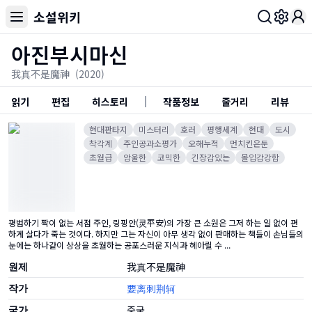
소설위키
Toggl
아진부시마신
我真不是魔神
(2020)
읽기
편집
히스토리
작품정보
줄거리
리뷰
현대판타지
미스터리
호러
평행세계
현대
도시
착각계
주인공과소평가
오해누적
먼치킨은둔
초월급
암울한
코믹한
긴장감있는
몰입감강함
평범하기 짝이 없는 서점 주인, 링핑안(灵平安)의 가장 큰 소원은 그저 하는 일 없이 편
하게 살다가 죽는 것이다. 하지만 그는 자신이 아무 생각 없이 판매하는 책들이 손님들의
눈에는 하나같이 상상을 초월하는 공포스러운 지식과 헤아릴 수 ...
원제
我真不是魔神
작가
要离刺荆轲
국가
중국