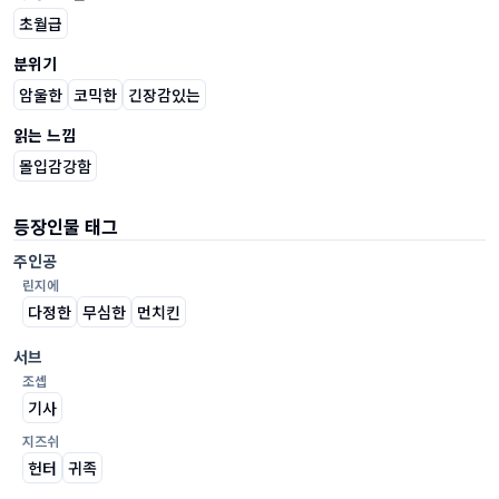
초월급
분위기
암울한
코믹한
긴장감있는
읽는 느낌
몰입감강함
등장인물 태그
주인공
린지에
다정한
무심한
먼치킨
서브
조셉
기사
지즈쉬
헌터
귀족