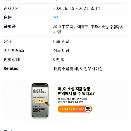
연재기간
2020. 6. 15 ~ 2021. 8. 14
원본
플랫폼
起点中文网, 和图书, 书旗小说, QQ阅读,
七猫
상태
668
완결
미디어믹스
정보 미상
번역상태
미번역
Related
我真不是魔神, 아진부시마신