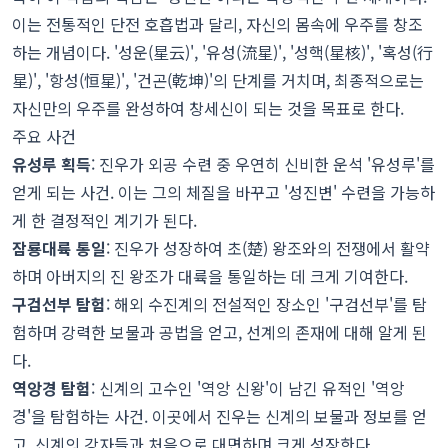
이는 전통적인 단전 호흡법과 달리, 자신의 몸속에 우주를 창조
하는 개념이다. '성운(星云)', '유성(流星)', '성핵(星核)', '혹성(行
星)', '항성(恒星)', '건곤(乾坤)'의 단계를 거치며, 최종적으로는
자신만의 우주를 완성하여 창세신이 되는 것을 목표로 한다.
주요 사건
유성루 획득
: 진우가 외공 수련 중 우연히 신비한 운석 '유성루'를
얻게 되는 사건. 이는 그의 체질을 바꾸고 '성진변' 수련을 가능하
게 한 결정적인 계기가 된다.
잠룡대륙 통일
: 진우가 성장하여 초(楚) 왕조와의 전쟁에서 활약
하며 아버지의 진 왕조가 대륙을 통일하는 데 크게 기여한다.
구검선부 탐험
: 해외 수진계의 전설적인 장소인 '구검선부'를 탐
험하며 강력한 보물과 공법을 얻고, 선계의 존재에 대해 알게 된
다.
역앙경 탐험
: 신계의 고수인 '역앙 신왕'이 남긴 유적인 '역앙
경'을 탐험하는 사건. 이곳에서 진우는 신계의 보물과 정보를 얻
고, 신계의 강자들과 처음으로 대면하며 크게 성장한다.