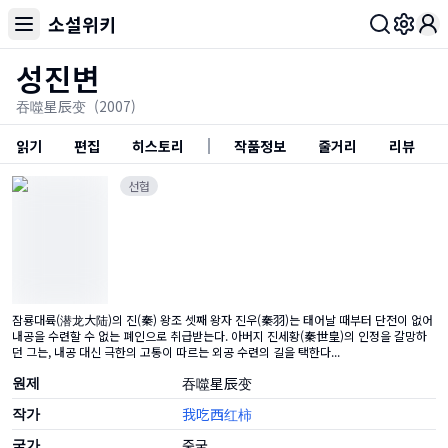
소설위키
Toggl
성진변
吞噬星辰变
(2007)
읽기
편집
히스토리
작품정보
줄거리
리뷰
선협
잠룡대륙(潜龙大陆)의 진(秦) 왕조 셋째 왕자 진우(秦羽)는 태어날 때부터 단전이 없어
내공을 수련할 수 없는 폐인으로 취급받는다. 아버지 진세황(秦世皇)의 인정을 갈망하
던 그는, 내공 대신 극한의 고통이 따르는 외공 수련의 길을 택한다...
원제
吞噬星辰变
작가
我吃西红柿
국가
중국