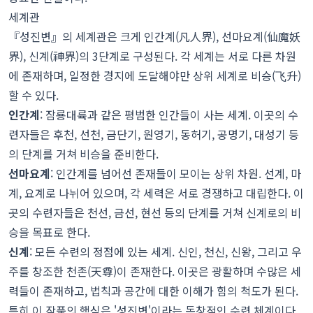
세계관
『성진변』의 세계관은 크게 인간계(凡人界), 선마요계(仙魔妖
界), 신계(神界)의 3단계로 구성된다. 각 세계는 서로 다른 차원
에 존재하며, 일정한 경지에 도달해야만 상위 세계로 비승(飞升)
할 수 있다.
인간계
: 잠룡대륙과 같은 평범한 인간들이 사는 세계. 이곳의 수
련자들은 후천, 선천, 금단기, 원영기, 동허기, 공명기, 대성기 등
의 단계를 거쳐 비승을 준비한다.
선마요계
: 인간계를 넘어선 존재들이 모이는 상위 차원. 선계, 마
계, 요계로 나뉘어 있으며, 각 세력은 서로 경쟁하고 대립한다. 이
곳의 수련자들은 천선, 금선, 현선 등의 단계를 거쳐 신계로의 비
승을 목표로 한다.
신계
: 모든 수련의 정점에 있는 세계. 신인, 천신, 신왕, 그리고 우
주를 창조한 천존(天尊)이 존재한다. 이곳은 광활하며 수많은 세
력들이 존재하고, 법칙과 공간에 대한 이해가 힘의 척도가 된다.
특히 이 작품의 핵심은 '성진변'이라는 독창적인 수련 체계이다.