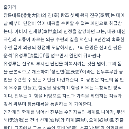
줄거리
잠룡대륙(潜龙大陆)의 진(秦) 왕조 셋째 왕자 진우(秦羽)는 태어
날 때부터 단전이 없어 내공을 수련할 수 없는 폐인으로 취급받
는다. 아버지 진세황(秦世皇)의 인정을 갈망하던 그는, 내공 대신
극한의 고통이 따르는 외공 수련의 길을 택한다. 8년간의 혹독한
수련 끝에 외공의 정점에 도달하지만, 그의 운명은 신비한 붉은
운석 '유성루(流星泪)'를 얻으면서 완전히 뒤바뀐다.
유성루는 진우의 부서진 단전을 회복시키는 것을 넘어, 그의 몸
을 근본적으로 개조하여 '성진변(星辰变)'이라는 전무후무한 공
법을 수련할 수 있는 기반을 마련해준다. 이 공법은 자신의 몸 안
에 우주를 만들고, 행성을 생성하며 힘을 키우는 독창적인 방식
이다. 진우는 이 힘을 바탕으로 자신과 가족을 위협하는 적들과
맞서 싸우며 잠룡대륙을 통일하는 데 기여한다.
인간계의 한계를 넘어선 진우는 수진자들의 세계로 나아가, 무변
해(无边海)를 건너 선계(仙界)와 마계(魔界), 요계(妖界)로 진출
한다. 그곳에서 그는 신수인 후비(侯费), 소흑(小黑)과 의형제를