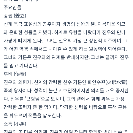
주요인물
강립 (姜立)
신계 북극 표설성의 공주이자 생명의 신왕의 딸. 아름다운 외모
와 온화한 성품을 지녔다. 하계로 유람을 나왔다가 진우와 만나
사랑에 빠지게 된다. 그녀는 진우의 가장 큰 정신적 지주이며, 그
가 어떤 역경 속에서도 나아갈 수 있게 하는 원동력이 되어준다.
그녀의 가문은 진우와의 관계를 반대하지만, 그녀는 끝까지 진우
를 믿고 기다린다.
후비 (侯费)
진우의 의형제. 신계의 강력한 신수 가문인 화안수원(火眼水猿)
족의 왕자이다. 성격이 불같고 호전적이지만 의리를 매우 중시한
다. 진우를 '큰형님'으로 모시며, 그의 곁에서 함께 싸우는 가장
강력한 조력자 중 한 명이다. 막강한 신력을 바탕으로 흑색 곤봉
을 휘두르며 적들을 압도한다.
소흑 (小黑)
진우의 또 다른 의형제. 진우가 어릴 적부터 함께한 변이 신수 '암