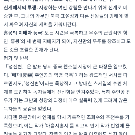
신계에서의 투쟁
: 사랑하는 여인 강립을 만나기 위해 신계로 비
승한 후, 그녀의 가문인 북극 표설성과 다른 신왕들의 방해에 맞
서 싸우며 자신의 세력을 키워나간다.
홍몽의 지배자 등극
: 모든 시련을 극복하고 우주의 근원적인 힘
인 '홍몽'의 세 번째 지배자가 되어, 자신만의 우주를 창조하고 모
든 것을 초월한 존재가 된다.
평가 및 반응
『성진변』은 발표 당시 중국 웹소설 시장에 큰 파장을 일으켰
다. '폐재(废柴) 주인공의 역경 극복'이라는 왕도적인 서사를 따
르면서도, '성진변'이라는 독창적이고 방대한 스케일의 수련 체
계를 도입하여 독자들에게 신선함을 안겨주었다. 특히 주인공 진
우가 겪는 고난과 성장의 과정이 매우 설득력 있게 그려져 많은
독자들의 공감을 얻었다.
치디엔 중문망에서 연재될 당시 기록적인 조회수와 추천수를 기
록했으며, 이는 작가 '아흘서홍시'를 최고의 인기 작가 반열에 올
려놓는 계기가 되었다. 작품의 인기는 완결 이후에도 식지 않아,