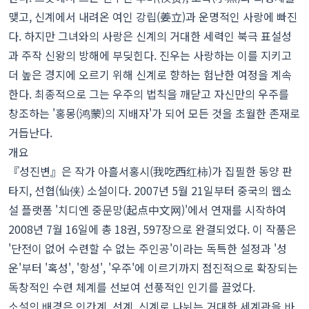
맺고, 신계에서 내려온 여인 강립(姜立)과 운명적인 사랑에 빠진
다. 하지만 그녀와의 사랑은 신계의 거대한 세력인 북극 표설성
과 주작 신왕의 방해에 부딪힌다. 진우는 사랑하는 이를 지키고
더 높은 경지에 오르기 위해 신계로 향하는 험난한 여정을 계속
한다. 최종적으로 그는 우주의 법칙을 깨닫고 자신만의 우주를
창조하는 '홍몽(鸿蒙)의 지배자'가 되어 모든 것을 초월한 존재로
거듭난다.
개요
『성진변』은 작가 아흘서홍시(我吃西红柿)가 집필한 동양 판
타지, 선협(仙侠) 소설이다. 2007년 5월 21일부터 중국의 웹소
설 플랫폼 '치디엔 중문망(起点中文网)'에서 연재를 시작하여
2008년 7월 16일에 총 18권, 597장으로 완결되었다. 이 작품은
'단전이 없어 수련할 수 없는 주인공'이라는 독특한 설정과 '성
운'부터 '혹성', '항성', '우주'에 이르기까지 점진적으로 확장되는
독창적인 수련 체계를 선보여 선풍적인 인기를 끌었다.
소설의 배경은 인간계, 선계, 신계로 나뉘는 거대한 세계관을 바