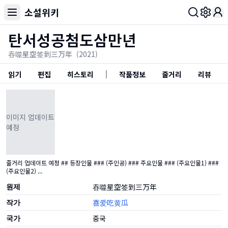
소설위키
Toggl
탄서성공첨도삼만년
吞噬星空签到三万年
(2021)
읽기
편집
히스토리
작품정보
줄거리
리뷰
이미지 업데이트
예정
줄거리 업데이트 예정 ## 등장인물 ### (주인공) ### 주요인물 ### (주요인물1) ###
(주요인물2) ...
원제
吞噬星空签到三万年
작가
喜爱吃黄瓜
국가
중국