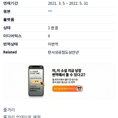
연재기간
2021. 3. 5 ~ 2022. 5. 31
원본
플랫폼
상태
1
완결
미디어믹스
X
번역상태
미번역
Related
탄서성공첨도삼만년
줄거리
줄거리 업데이트 예정