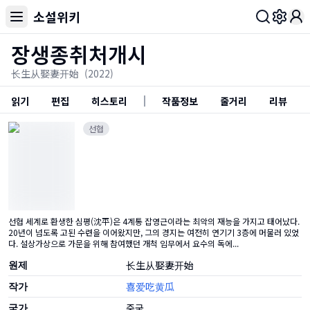
소설위키
Toggl
장생종취처개시
长生从娶妻开始
(2022)
읽기
편집
히스토리
작품정보
줄거리
리뷰
선협
선협 세계로 환생한 심평(沈平)은 4계통 잡영근이라는 최악의 재능을 가지고 태어났다.
20년이 넘도록 고된 수련을 이어왔지만, 그의 경지는 여전히 연기기 3층에 머물러 있었
다. 설상가상으로 가문을 위해 참여했던 개척 임무에서 요수의 독에...
원제
长生从娶妻开始
작가
喜爱吃黄瓜
국가
중국