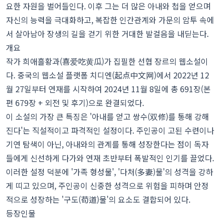
요한 자원을 벌어들인다. 이후 그는 더 많은 아내와 첩을 얻으며
자신의 능력을 극대화하고, 복잡한 인간관계와 가문의 암투 속에
서 살아남아 장생의 길을 걷기 위한 거대한 발걸음을 내딛는다.
개요
작가 희애흘황과(喜爱吃黄瓜)가 집필한 선협 장르의 웹소설이
다. 중국의 웹소설 플랫폼 치디엔(起点中文网)에서 2022년 12
월 27일부터 연재를 시작하여 2024년 11월 8일에 총 691장(본
편 679장 + 외전 및 후기)으로 완결되었다.
이 소설의 가장 큰 특징은 '아내를 얻고 쌍수(双修)를 통해 강해
진다'는 직설적이고 파격적인 설정이다. 주인공이 고된 수련이나
기연 탐색이 아닌, 아내와의 관계를 통해 성장한다는 점이 독자
들에게 신선하게 다가와 연재 초반부터 폭발적인 인기를 끌었다.
이러한 설정 덕분에 '가족 형성물', '다처(多妻)물'의 성격을 강하
게 띠고 있으며, 주인공이 신중한 성격으로 위험을 피하며 안정
적으로 성장하는 '구도(苟道)물'의 요소도 결합되어 있다.
등장인물