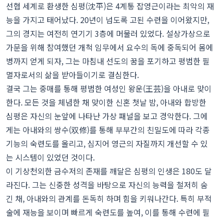
선협 세계로 환생한 심평(沈平)은 4계통 잡영근이라는 최악의 재
능을 가지고 태어났다. 20년이 넘도록 고된 수련을 이어왔지만,
그의 경지는 여전히 연기기 3층에 머물러 있었다. 설상가상으로
가문을 위해 참여했던 개척 임무에서 요수의 독에 중독되어 몸에
병까지 얻게 되자, 그는 마침내 선도의 꿈을 포기하고 평범한 필
멸자로서의 삶을 받아들이기로 결심한다.
결국 그는 중매를 통해 평범한 여성인 왕운(王芸)을 아내로 맞이
한다. 모든 것을 체념한 채 맞이한 신혼 첫날 밤, 아내와 합방한
심평은 자신의 눈앞에 나타난 가상 패널을 보고 경악한다. 그에
게는 아내와의 쌍수(双修)를 통해 부부간의 친밀도에 따라 각종
기능의 숙련도를 올리고, 심지어 영근의 자질까지 개선할 수 있
는 시스템이 있었던 것이다.
이 기상천외한 금수저의 존재를 깨달은 심평의 인생은 180도 달
라진다. 그는 신중한 성격을 바탕으로 자신의 능력을 철저히 숨
긴 채, 아내와의 관계를 돈독히 하며 힘을 키워나간다. 특히 부적
술에 재능을 보이며 빠르게 숙련도를 높여, 이를 통해 수련에 필