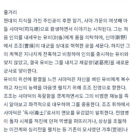
줄거리
현대의 지식을 가진 주인공이 후한 말기, 사마 가문의 여섯째 아
들 사마덕(司马德)으로 환생하면서 이야기는 시작된다. 그는 처
음 인의를 내세우는 유비(刘备)에게 몸을 의탁하여, 신야(新野)
에서 조조(曹操)의 대군을 상대로 혁혁한 공을 세운다. 하지만 그
의 계책은 지나치게 잔혹하고 비정하여 인의를 중시하는 유비와
맞지 않았고, 결국 유비는 그를 내치고 제갈량(诸葛亮)을 새로운
군사로 맞이한다.
유비의 위선에 환멸을 느낀 사마덕은 자신을 버린 유비에게 복수
하고 자신의 능력을 마음껏 펼치기 위해 조조 진영으로 향한다.
조조는 사마덕의 독랄함을 경계하면서도 그의 비범한 재능을 즉
시 알아보고 파격적으로 대우하며 그를 중용한다. 조조 휘하에서
사마덕은 '독사(毒士)'로서의 면모를 유감없이 발휘한다. 전염병
이 돌자 시체를 적진에 던져 역병을 퍼뜨리거나, 상상을 초월하
는 이간계와 심리전을 펼치는 등 기존의 모사였던 가후(贾诩)나