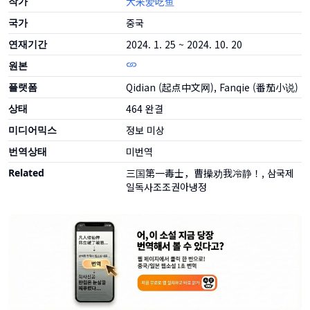
작가
大米爱吃鱼
국가
중국
연재기간
2024. 1. 25 ~ 2024. 10. 20
원본
플랫폼
Qidian (起点中文网), Fanqie (番茄小说)
상태
464
완결
미디어믹스
정보 미상
번역상태
미번역
Related
三国第一毒士，曹操劝我冷静！, 삼국제
일독사조조권아냉정