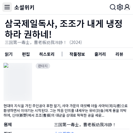
소설위키
Toggl
삼국제일독사, 조조가 내게 냉정
하라 권하네!
三国第一毒士，曹老板劝我冷静！
(2024)
읽기
편집
히스토리
작품정보
줄거리
리뷰
판타지
현대의 지식을 가진 주인공이 후한 말기, 사마 가문의 여섯째 아들 사마덕(司马德)으로
환생하면서 이야기는 시작된다. 그는 처음 인의를 내세우는 유비(刘备)에게 몸을 의탁
하여, 신야(新野)에서 조조(曹操)의 대군을 상대로 혁혁한 공을 세운...
원제
三国第一毒士，曹老板劝我冷静！