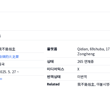
품
我不是领主
플랫폼
Qidian, 69shuba, 17
Zongheng
自律的火龙果
상태
265
연재중
중국
미디어믹스
X
025. 5. 27 ~
번역상태
미번역
Related
我不是领主, 아불시영