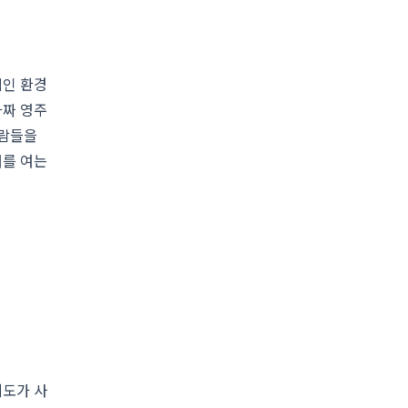
적인 환경
가짜 영주
사람들을
대를 여는
제도가 사