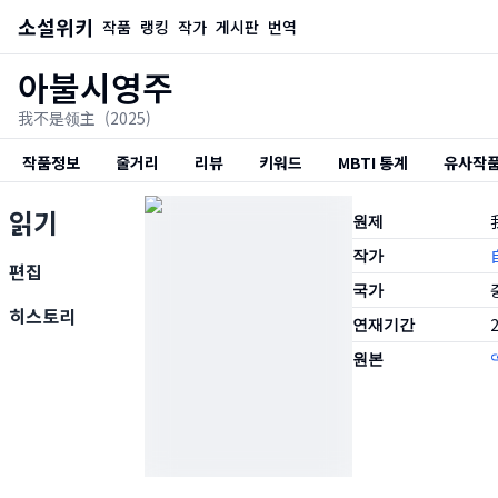
소설위키
작품
랭킹
작가
게시판
번역
아불시영주
我不是领主
(2025)
작품정보
줄거리
리뷰
키워드
MBTI 통계
유사작
읽기
원제
작가
편집
국가
히스토리
연재기간
2
원본