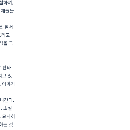
설하며,
인재들을
운 질서
그리고
경을 극
 판타
띠고 있
로 이야기
나간다.
. 소설
로 묘사하
하는 것