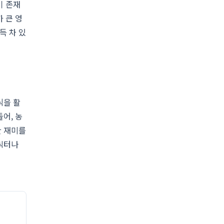
이 존재
 큰 영
득 차 있
식을 활
어, 농
한 재미를
캐릭터나