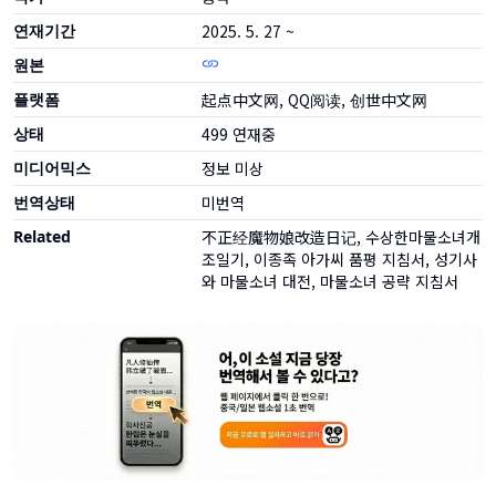
연재기간
2025. 5. 27 ~
원본
플랫폼
起点中文网, QQ阅读, 创世中文网
상태
499
연재중
미디어믹스
정보 미상
번역상태
미번역
Related
不正经魔物娘改造日记, 수상한마물소녀개
조일기, 이종족 아가씨 품평 지침서, 성기사
와 마물소녀 대전, 마물소녀 공략 지침서