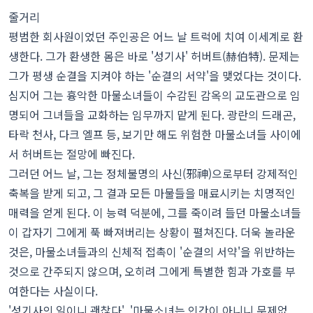
줄거리
평범한 회사원이었던 주인공은 어느 날 트럭에 치여 이세계로 환
생한다. 그가 환생한 몸은 바로 '성기사' 허버트(赫伯特). 문제는
그가 평생 순결을 지켜야 하는 '순결의 서약'을 맺었다는 것이다.
심지어 그는 흉악한 마물소녀들이 수감된 감옥의 교도관으로 임
명되어 그녀들을 교화하는 임무까지 맡게 된다. 광란의 드래곤,
타락 천사, 다크 엘프 등, 보기만 해도 위험한 마물소녀들 사이에
서 허버트는 절망에 빠진다.
그러던 어느 날, 그는 정체불명의 사신(邪神)으로부터 강제적인
축복을 받게 되고, 그 결과 모든 마물들을 매료시키는 치명적인
매력을 얻게 된다. 이 능력 덕분에, 그를 죽이려 들던 마물소녀들
이 갑자기 그에게 푹 빠져버리는 상황이 펼쳐진다. 더욱 놀라운
것은, 마물소녀들과의 신체적 접촉이 '순결의 서약'을 위반하는
것으로 간주되지 않으며, 오히려 그에게 특별한 힘과 가호를 부
여한다는 사실이다.
'성기사의 일이니 괜찮다', '마물소녀는 인간이 아니니 문제없