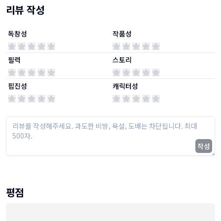
리뷰 작성
독창성
작품성
필력
스토리
핍진성
캐릭터성
작성
평점