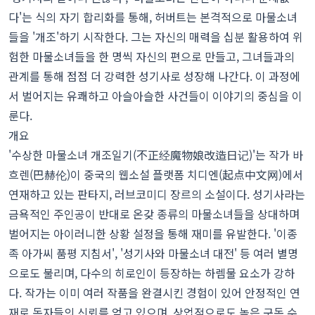
다'는 식의 자기 합리화를 통해, 허버트는 본격적으로 마물소녀
들을 '개조'하기 시작한다. 그는 자신의 매력을 십분 활용하여 위
험한 마물소녀들을 한 명씩 자신의 편으로 만들고, 그녀들과의
관계를 통해 점점 더 강력한 성기사로 성장해 나간다. 이 과정에
서 벌어지는 유쾌하고 아슬아슬한 사건들이 이야기의 중심을 이
룬다.
개요
'수상한 마물소녀 개조일기(不正经魔物娘改造日记)'는 작가 바
흐렌(巴赫伦)이 중국의 웹소설 플랫폼 치디엔(起点中文网)에서
연재하고 있는 판타지, 러브코미디 장르의 소설이다. 성기사라는
금욕적인 주인공이 반대로 온갖 종류의 마물소녀들을 상대하며
벌어지는 아이러니한 상황 설정을 통해 재미를 유발한다. '이종
족 아가씨 품평 지침서', '성기사와 마물소녀 대전' 등 여러 별명
으로도 불리며, 다수의 히로인이 등장하는 하렘물 요소가 강하
다. 작가는 이미 여러 작품을 완결시킨 경험이 있어 안정적인 연
재로 독자들의 신뢰를 얻고 있으며, 상업적으로도 높은 구독 수