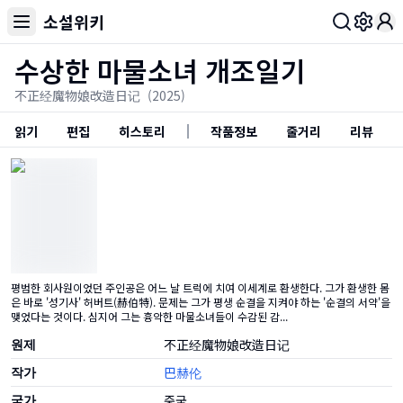
소설위키
Toggl
수상한 마물소녀 개조일기
不正经魔物娘改造日记
(2025)
읽기
편집
히스토리
작품정보
줄거리
리뷰
평범한 회사원이었던 주인공은 어느 날 트럭에 치여 이세계로 환생한다. 그가 환생한 몸
은 바로 '성기사' 허버트(赫伯特). 문제는 그가 평생 순결을 지켜야 하는 '순결의 서약'을
맺었다는 것이다. 심지어 그는 흉악한 마물소녀들이 수감된 감...
원제
不正经魔物娘改造日记
작가
巴赫伦
국가
중국