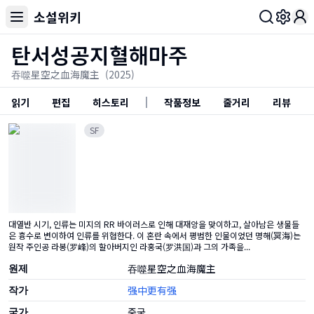
소설위키
Toggl
탄서성공지혈해마주
吞噬星空之血海魔主
(2025)
읽기
편집
히스토리
작품정보
줄거리
리뷰
SF
대열반 시기, 인류는 미지의 RR 바이러스로 인해 대재앙을 맞이하고, 살아남은 생물들
은 흉수로 변이하여 인류를 위협한다. 이 혼란 속에서 평범한 인물이었던 명해(冥海)는
원작 주인공 라봉(罗峰)의 할아버지인 라홍국(罗洪国)과 그의 가족을...
원제
吞噬星空之血海魔主
작가
强中更有强
국가
중국