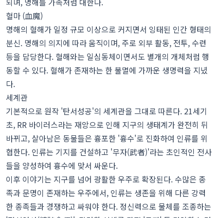
되며, 명해를 가족처럼 대한다.
혈마 (血魔)
명해의 혈해가 일정 규모 이상으로 커지면서 잉태된 인간 형태의
분신. 명해의 의지에 따라 움직이며, 주로 외부 활동, 전투, 수련
등을 담당한다. 혈해와는 일심동체이면서도 별개의 개체처럼 행
동할 수 있다. 혈해가 존재하는 한 불멸에 가까운 생명력을 지녔
다.
세계관
기본적으로 원작 '탄서성공'의 세계관을 그대로 따른다. 21세기
초, RR 바이러스라는 재앙으로 인해 지구의 생태계가 완전히 뒤
바뀌고, 살아남은 동물들은 흉포한 '흉수'로 진화하여 인류를 위
협한다. 인류는 기지를 건설하고 '무자(武者)'라는 초인적인 전사
들을 양성하여 흉수에 맞서 싸운다.
이후 이야기는 지구를 넘어 광활한 우주로 확장된다. 수많은 종
족과 문명이 존재하는 우주에서, 인류는 생존을 위해 다른 강력
한 종족들과 경쟁하고 싸워야 한다. 정신력으로 물체를 조종하는