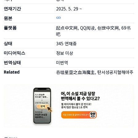
연재기간
2025. 5. 29 ~
원본
플랫폼
起点中文网, QQ阅读, 创世中文网, 69书
吧
상태
345
연재중
미디어믹스
정보 미상
번역상태
미번역
Related
吞噬星空之血海魔主, 탄서성공지혈해마주