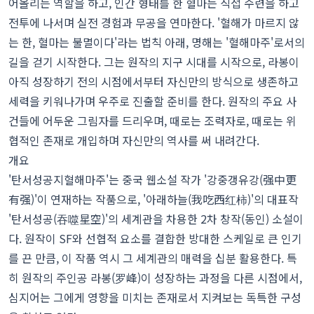
어올리는 역할을 하고, 인간 형태를 한 혈마는 직접 수련을 하고
전투에 나서며 실전 경험과 무공을 연마한다. '혈해가 마르지 않
는 한, 혈마는 불멸이다'라는 법칙 아래, 명해는 '혈해마주'로서의
길을 걷기 시작한다. 그는 원작의 지구 시대를 시작으로, 라봉이
아직 성장하기 전의 시점에서부터 자신만의 방식으로 생존하고
세력을 키워나가며 우주로 진출할 준비를 한다. 원작의 주요 사
건들에 어두운 그림자를 드리우며, 때로는 조력자로, 때로는 위
협적인 존재로 개입하며 자신만의 역사를 써 내려간다.
개요
'탄서성공지혈해마주'는 중국 웹소설 작가 '강중갱유강(强中更
有强)'이 연재하는 작품으로, '아래하늘(我吃西红柿)'의 대표작
'탄서성공(吞噬星空)'의 세계관을 차용한 2차 창작(동인) 소설이
다. 원작이 SF와 선협적 요소를 결합한 방대한 스케일로 큰 인기
를 끈 만큼, 이 작품 역시 그 세계관의 매력을 십분 활용한다. 특
히 원작의 주인공 라봉(罗峰)이 성장하는 과정을 다른 시점에서,
심지어는 그에게 영향을 미치는 존재로서 지켜보는 독특한 구성