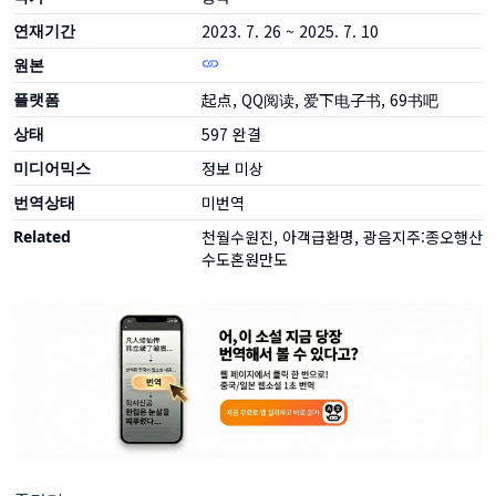
연재기간
2023. 7. 26 ~ 2025. 7. 10
원본
플랫폼
起点, QQ阅读, 爱下电子书, 69书吧
상태
597
완결
미디어믹스
정보 미상
번역상태
미번역
Related
천월수원진, 아객급환명, 광음지주:종오행산
수도혼원만도