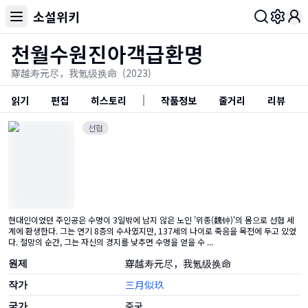
소설위키
Toggl
천월수원진아객급환명
穿越寿元尽，我氪级换命
(2023)
읽기
편집
히스토리
작품정보
줄거리
리뷰
선협
현대인이었던 주인공은 수명이 3일밖에 남지 않은 노인 '위종(魏钟)'의 몸으로 선협 세
계에 환생한다. 그는 연기 8층의 수사였지만, 137세의 나이로 죽음을 목전에 두고 있었
다. 절망의 순간, 그는 자신의 경지를 낮추면 수명을 얻을 수 ...
원제
穿越寿元尽，我氪级换命
작가
三月似玖
국가
중국