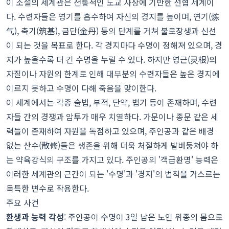
이 소설의 세계관은 전통적인 도교 사상에 기반한 선협 세계이
다. 수련자들은 영기를 흡수하여 자신의 경지를 높이며, 연기(炼
气), 축기(筑基), 금단(金丹) 등의 단계를 거쳐 불로장생과 신선
이 되는 것을 목표로 한다. 각 경지마다 수명이 정해져 있으며, 경
지가 높을수록 더 긴 수명을 누릴 수 있다. 하지만 영근(灵根)의
자질이나 자원의 한계로 인해 대부분의 수련자들은 높은 경지에
이르지 못하고 수명이 다해 죽음을 맞이한다.
이 세계에서는 각종 술법, 부적, 단약, 법기 등이 존재하며, 수련
자들 간의 경쟁과 암투가 매우 치열하다. 가문이나 종문 같은 세
력들이 존재하여 자원을 독점하고 있으며, 주인공과 같은 배경
없는 산수(散修)들은 생존을 위해 더욱 처절하게 발버둥쳐야 하
는 약육강식의 구조를 가지고 있다. 주인공의 '객급환명' 능력은
이러한 세계관의 근간이 되는 '수명'과 '경지'의 법칙을 거스르는
독특한 변수로 작용한다.
주요 사건
환생과 능력 각성
: 주인공이 수명이 3일 남은 노인 위종의 몸으로