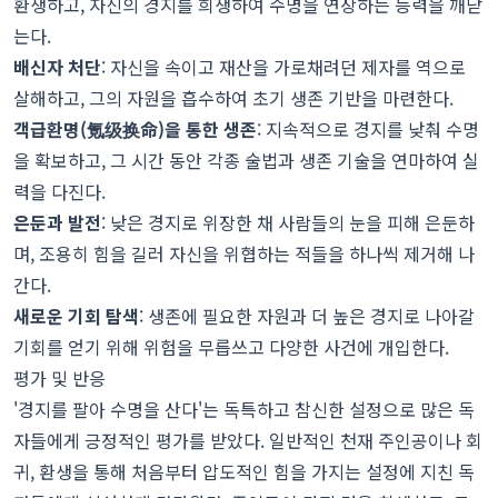
환생하고, 자신의 경지를 희생하여 수명을 연장하는 능력을 깨닫
는다.
배신자 처단
: 자신을 속이고 재산을 가로채려던 제자를 역으로
살해하고, 그의 자원을 흡수하여 초기 생존 기반을 마련한다.
객급환명(氪级换命)을 통한 생존
: 지속적으로 경지를 낮춰 수명
을 확보하고, 그 시간 동안 각종 술법과 생존 기술을 연마하여 실
력을 다진다.
은둔과 발전
: 낮은 경지로 위장한 채 사람들의 눈을 피해 은둔하
며, 조용히 힘을 길러 자신을 위협하는 적들을 하나씩 제거해 나
간다.
새로운 기회 탐색
: 생존에 필요한 자원과 더 높은 경지로 나아갈
기회를 얻기 위해 위험을 무릅쓰고 다양한 사건에 개입한다.
평가 및 반응
'경지를 팔아 수명을 산다'는 독특하고 참신한 설정으로 많은 독
자들에게 긍정적인 평가를 받았다. 일반적인 천재 주인공이나 회
귀, 환생을 통해 처음부터 압도적인 힘을 가지는 설정에 지친 독