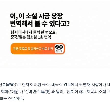
신봉(神峰)'은 현재 어떠한 공식, 비공식 경로에서도 연재 사실이나 
제패(帝霸)'나 '선마변(仙魔变)'과 달리, '신봉'이라는 제목의 소설
정보는 전무하다.