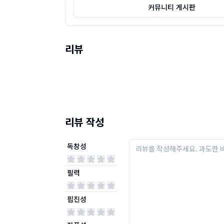
커뮤니티 게시판
리뷰
리뷰 작성
독창성
필력
핍진성