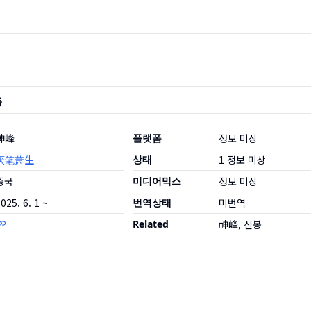
품
神峰
플랫폼
정보 미상
厌笔萧生
상태
1
정보 미상
중국
미디어믹스
정보 미상
025. 6. 1 ~
번역상태
미번역
Related
神峰, 신봉