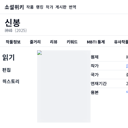
소설위키
작품
랭킹
작가
게시판
번역
신봉
神峰
(2025)
작품정보
줄거리
리뷰
키워드
MBTI 통계
유사작
읽기
원제
작가
편집
국가
히스토리
연재기간
2
원본