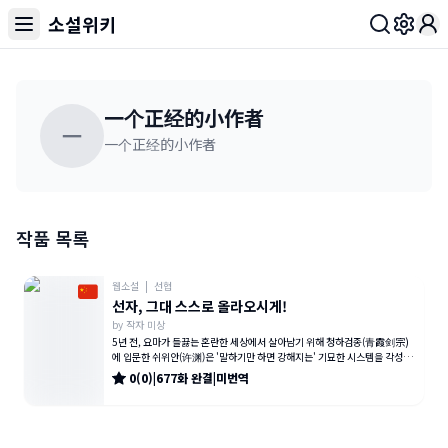
소설위키
Toggl
一个正经的小作者
一
一个正经的小作者
작품 목록
웹소설
|
선협
선자, 그대 스스로 올라오시게!
by
작자 미상
5년 전, 요마가 들끓는 혼란한 세상에서 살아남기 위해 청하검종(青霞剑宗)
에 입문한 쉬위안(许渊)은 '말하기만 하면 강해지는' 기묘한 시스템을 각성한
다. 시스템을 활성화하려면
0
(
0
)
|
677
화
완결
|
미번역