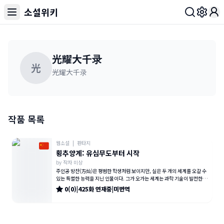
소설위키
Toggl
光耀大千录
光
光耀大千录
작품 목록
웹소설
|
판타지
횡추양계: 유심무도부터 시작
by
작자 미상
주인공 방찬(方灿)은 평범한 학생처럼 보이지만, 실은 두 개의 세계를 오갈 수
있는 특별한 능력을 지닌 인물이다. 그가 오가는 세계는 과학 기술이 발전한 현
대와, 오직 마음의
0
(
0
)
|
425
화
연재중
|
미번역