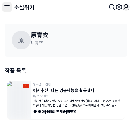
소설위키
Toggl
原青衣
原
原青衣
작품 목록
웹소설
|
선협
어서수선: 나는 영총재능을 획득했다
by
작자 미상
평범한 현대인이었던 주인공은 이세계인 선도(仙道) 세계로 넘어가, 운몽산
기슭에 사는 가난한 산골 소년 '고원(顾远)'으로 깨어난다. 그는 부모님도 없
이 병약한 몸과 찢어지게
0
(
0
)
|
469
화
연재중
|
미번역