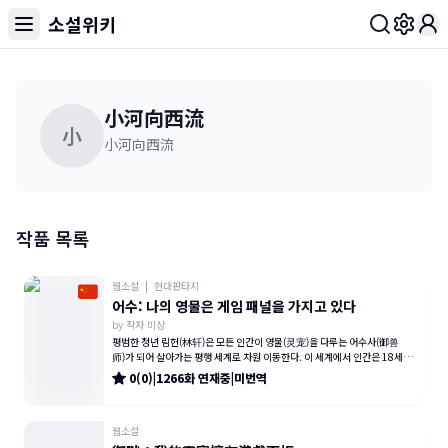
소설위키
Toggl
小河向西流
小
小河向西流
작품 목록
웹소설
|
현대판타지
어수: 나의 영물은 게임 패널을 가지고 있다
by
작자 미상
평범한 청년 림헌(林轩)은 모든 인간이 영물(灵宠)을 다루는 어수사(御兽
师)가 되어 살아가는 평행 세계로 차원 이동한다. 이 세계에서 인간은 18세가
되면 자신의 첫 영물을 얻
0
(
0
)
|
1266
화
연재중
|
미번역
웹소설