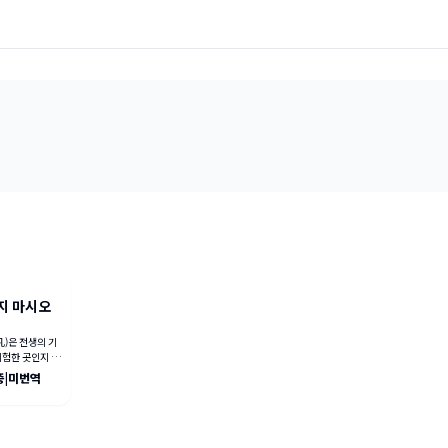
지 마시오
)은 전생의 기
위험한 곳인지 잘
다툼, 종문 간의
중
|
미번역
속에서 살아남