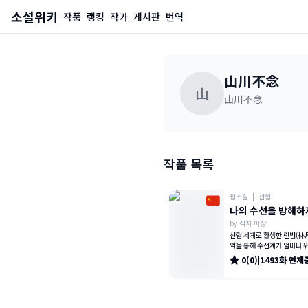
소설위키
작품
랭킹
작가
게시판
번역
山川不念
山
山川不念
작품 목록
웹소설
|
선협
나의 수선을 방해하
by
작자 미상
선협 세계로 환생한 린범(林凡
억을 통해 수선계가 얼마나 
알고 있다. 그는 천재들 간의 
0
(
0
)
|
1493
화
연재
전쟁, 예측 불가능한 위험 