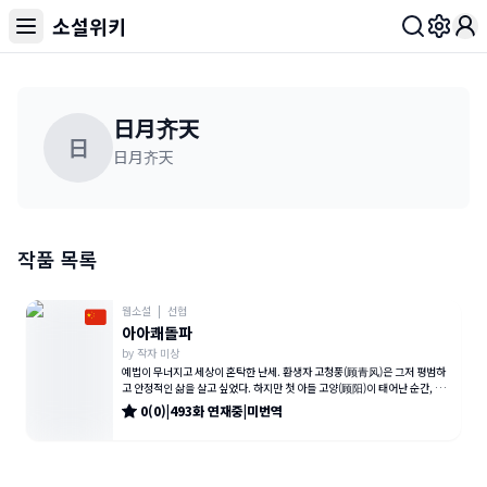
소설위키
Toggl
日月齐天
日
日月齐天
작품 목록
웹소설
|
선협
아아쾌돌파
by
작자 미상
예법이 무너지고 세상이 혼탁한 난세. 환생자 고청풍(顾青风)은 그저 평범하
고 안정적인 삶을 살고 싶었다. 하지만 첫 아들 고양(顾阳)이 태어난 순간, 그
는 자신이 가진 특별한
0
(
0
)
|
493
화
연재중
|
미번역