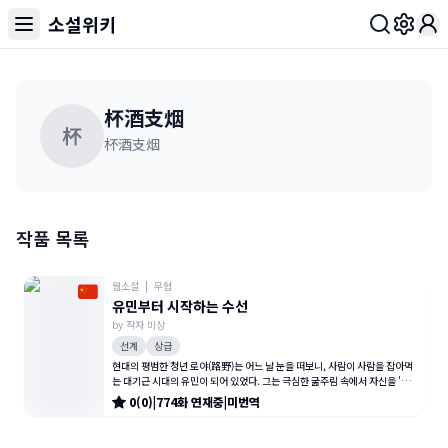
소설위키
Toggl
杯酒支烟
杯
杯酒支烟
작품 목록
웹소설
|
무협
유민부터 시작하는 수선
by
작자 미상
선계
상급
현대의 평범한 청년 로야(路野)는 어느 날 눈을 떠보니, 사람이 사람을 잡아먹
는 대기근 시대의 유민이 되어 있었다. 그는 극심한 굶주림 속에서 자신을 '식
량'으로 삼으려는 다른
0
(
0
)
|
774
화
연재중
|
미번역